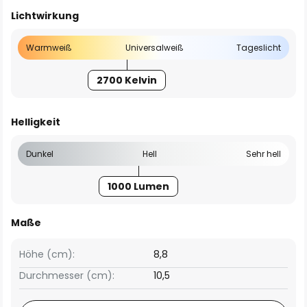
Lichtwirkung
Warmweiß
Universalweiß
Tageslicht
2700 Kelvin
Helligkeit
Dunkel
Hell
Sehr hell
1000 Lumen
Maße
Höhe (cm):
8,8
Durchmesser (cm):
10,5