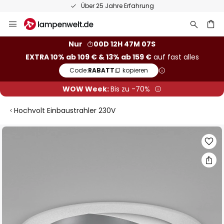
Über 25 Jahre Erfahrung
Zum
Inhalt
springen
he
Nur
00D 12H 47M 06S
EXTRA 10% ab 109 € & 13% ab 159 €
auf fast alles
Code:
RABATT
kopieren
WOW Week:
Bis zu -70%
Hochvolt Einbaustrahler 230V
Zum
Ende
der
Bildgalerie
springen