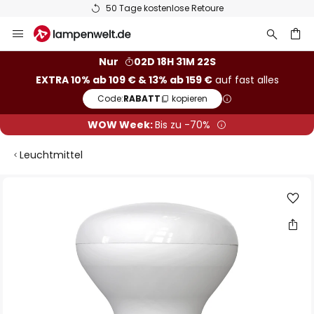
50 Tage kostenlose Retoure
Zum
Inhalt
springen
he
Nur
02D 18H 31M 21S
EXTRA 10% ab 109 € & 13% ab 159 €
auf fast alles
Code:
RABATT
kopieren
WOW Week:
Bis zu -70%
Leuchtmittel
Zum
Ende
der
Bildgalerie
springen