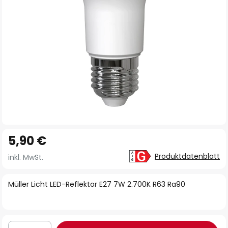
Zum
5,90 €
Anfang
der
Produktdatenblatt
inkl. MwSt.
Bildgalerie
springen
Müller Licht LED-Reflektor E27 7W 2.700K R63 Ra90