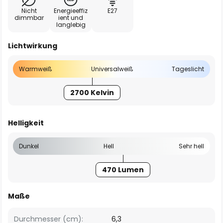
Nicht
Energieeffiz
E27
dimmbar
ient und
langlebig
Lichtwirkung
Warmweiß
Universalweiß
Tageslicht
2700 Kelvin
Helligkeit
Dunkel
Hell
Sehr hell
470 Lumen
Maße
Durchmesser (cm):
6,3