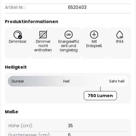
Artikel Nr.:
6520403
Produktinformationen
Dimmbar
Dimmer
Energieeffiz
Mit
IP44
nicht
ient und
Erdspieß
enthalten
langlebig
Helligkeit
Dunkel
Hell
Sehr hell
750 Lumen
Maße
Höhe (cm):
35
Durchmesser (cm):
6