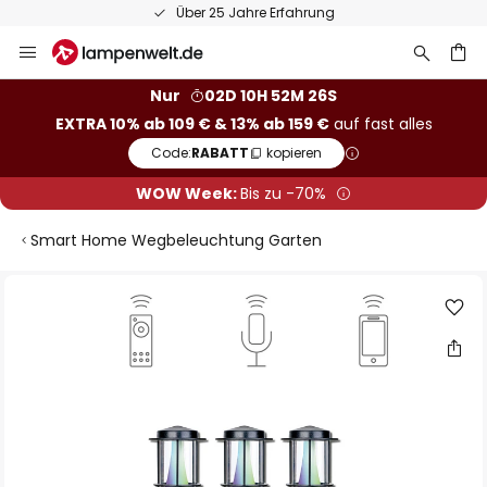
50 Tage kostenlose Retoure
Zum
Inhalt
springen
he
Nur
02D 10H 52M 25S
EXTRA 10% ab 109 € & 13% ab 159 €
auf fast alles
Code:
RABATT
kopieren
WOW Week:
Bis zu -70%
Smart Home Wegbeleuchtung Garten
Zum
Ende
der
Bildgalerie
springen