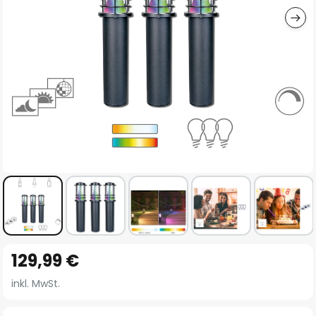
Zum
129,99 €
Anfang
der
inkl. MwSt.
Bildgalerie