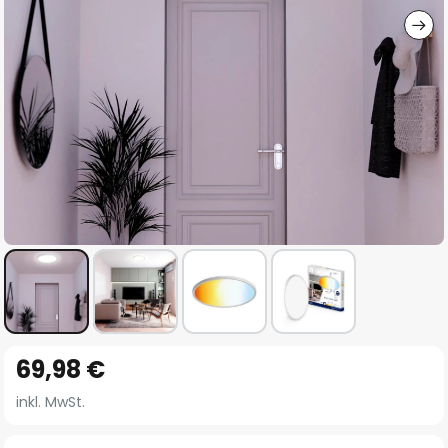
Zum
69,98 €
Anfang
der
inkl. MwSt.
Bildgalerie