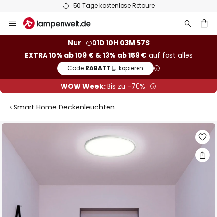
50 Tage kostenlose Retoure
Zum
Inhalt
springen
he
Nur
01D 10H 03M 56S
EXTRA 10% ab 109 € & 13% ab 159 €
auf fast alles
Code:
RABATT
kopieren
WOW Week:
Bis zu -70%
Smart Home Deckenleuchten
Zum
Ende
der
Bildgalerie
springen