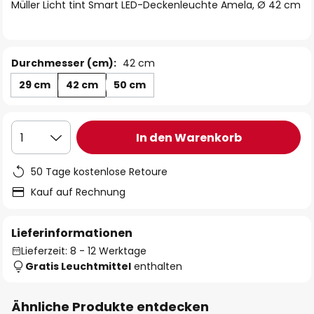
springen
Müller Licht tint Smart LED-Deckenleuchte Amela, Ø 42 cm
Durchmesser (cm):
42 cm
29 cm
42 cm
50 cm
In den Warenkorb
1
50 Tage kostenlose Retoure
Kauf auf Rechnung
Lieferinformationen
Lieferzeit: 8 - 12 Werktage
Gratis Leuchtmittel
enthalten
Ähnliche Produkte entdecken