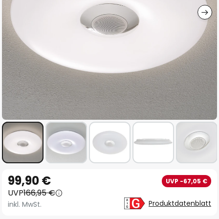
Zum
99,90 €
UVP -67,05 €
Anfang
UVP
166,95 €
der
Produktdatenblatt
inkl. MwSt.
Bildgalerie