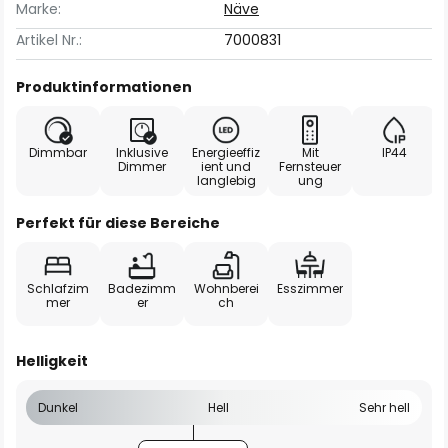
Marke:
Näve
Artikel Nr.:
7000831
Produktinformationen
Dimmbar
Inklusive
Energieeffiz
Mit
IP44
Dimmer
ient und
Fernsteuer
langlebig
ung
Perfekt für diese Bereiche
Schlafzim
Badezimm
Wohnberei
Esszimmer
mer
er
ch
Helligkeit
Dunkel
Hell
Sehr hell