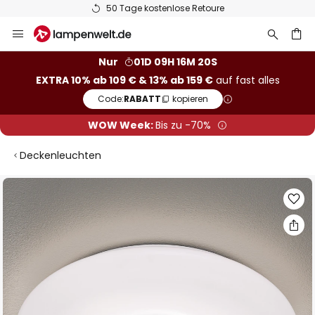
50 Tage kostenlose Retoure
Zum
Inhalt
springen
he
Nur
01D 09H 16M 19S
EXTRA 10% ab 109 € & 13% ab 159 €
auf fast alles
Code:
RABATT
kopieren
WOW Week:
Bis zu -70%
Deckenleuchten
Zum
Ende
der
Bildgalerie
springen