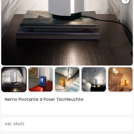
Zum
Nemo Pivotante à Poser Tischleuchte
Anfang
der
Bildgalerie
inkl. MwSt.
springen