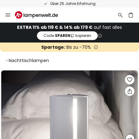
Über 25 Jahre Erfahrung
Zum
Inhalt
springen
he
EXTRA 11% ab 119 € & 14% ab 179 €
auf fast alles
Code:
SPAREN
kopieren
Spartage:
Bis zu -70%
Nachttischlampen
Zum
Ende
der
Bildgalerie
springen