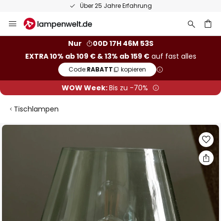
Über 25 Jahre Erfahrung
Zum
Inhalt
springen
he
Nur
00D 17H 46M 52S
EXTRA 10% ab 109 € & 13% ab 159 €
auf fast alles
Code:
RABATT
kopieren
WOW Week:
Bis zu -70%
Tischlampen
Zum
Ende
der
Bildgalerie
springen