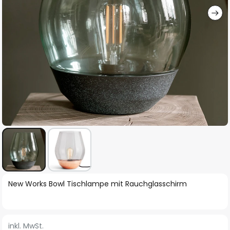
Zum
New Works Bowl Tischlampe mit Rauchglasschirm
Anfang
der
Bildgalerie
inkl. MwSt.