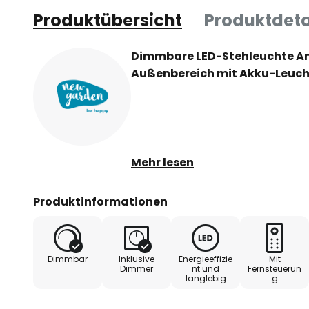
Produktübersicht
Produktdeta
Dimmbare LED-Stehleuchte Ama
Außenbereich mit Akku-Leuch
Mehr lesen
Die LED-Stehlampe Amalfi besteh
aus schwarzem Metall sowie ein
Produktinformationen
Naturfasern gefertigt wurde und
besticht. Das LED-Leuchtmittel 
USB-Kabel aufgeladen werden un
Dimmbar
Inklusive
Energieeffizie
Mit
warmweißen Licht für eine stimm
Dimmer
nt und
Fernsteuerun
langlebig
g
benötigt kein Stromkabel und kan
Außenbereich eingesetzt werden.