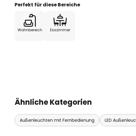
kann die Stehleuchte gedimmt s
Perfekt für diese Bereiche
werden.
Wohnbereich
Esszimmer
- Leuchtdauer bis zu 20 Stunden 
Ähnliche Kategorien
Außenleuchten mit Fernbedienung
LED Außenleu