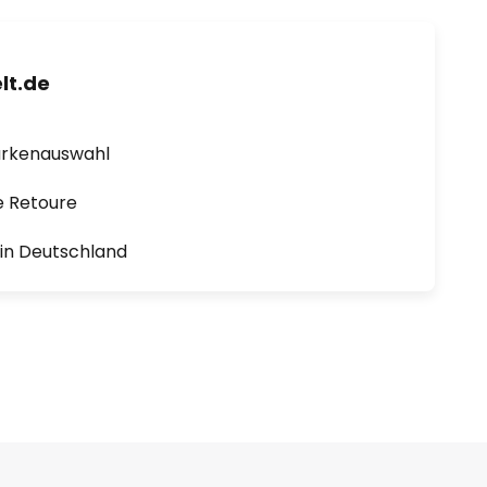
lt.de
arkenauswahl
e Retoure
1 in Deutschland