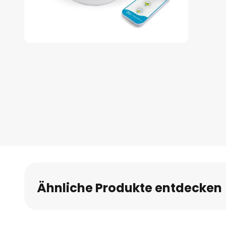
Zum
Anfang
der
Bildgalerie
springen
Ähnliche Produkte entdecken