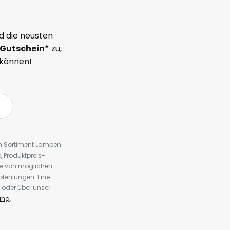
d die neusten
Gutschein*
zu,
 können!
em Sortiment Lampen
 Produktpreis-
te von möglichen
fehlungen. Eine
 oder über unser
ung
.