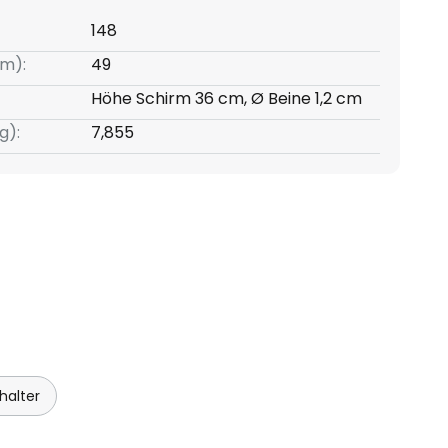
148
m):
49
Höhe Schirm 36 cm, Ø Beine 1,2 cm
g):
7,855
halter