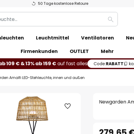
50 Tage kostenlose Retoure
Suche
leuchten
Leuchtmittel
Ventilatoren
Ne
Firmenkunden
OUTLET
Mehr
b 109 € & 13% ab 159 €
auf fast alles
Code:
RABATT
ko
den Amalfi LED-Stehleuchte, innen und außen
Newgarden Ama
279,65 