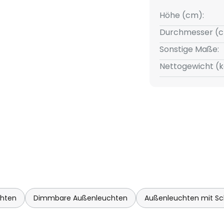
owie ein- und ausgeschaltet
Höhe (cm):
Durchmesser (c
Sonstige Maße:
Nettogewicht (k
- Ladezeit 4 - 6 Stunden
chten
Dimmbare Außenleuchten
Außenleuchten mit Sc