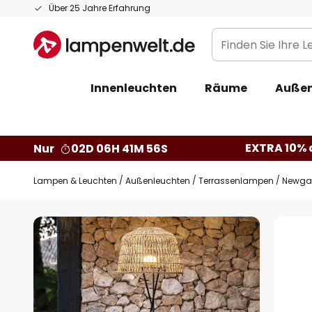
Zum
Über 25 Jahre Erfahrung
Inhalt
Finden
springen
Sie
Ihre
Innenleuchten
Räume
Außen
Leuchte...
EXTRA 10% a
Nur
02D 06H 41M 55S
Lampen & Leuchten
Außenleuchten
Terrassenlampen
Newgar
Zum
Ende
der
Bildgalerie
springen