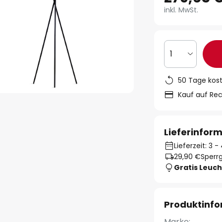
inkl. MwSt.
1
50 Tage kos
Kauf auf Re
Lieferinfor
Lieferzeit: 3
29,90 €
Sperrg
Gratis Leuch
Produktinf
Marke: