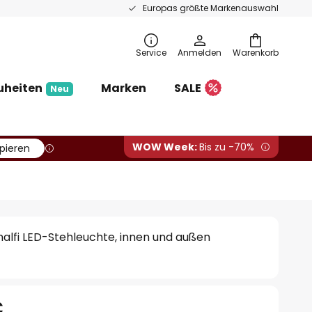
Europas größte Markenauswahl
Service
Anmelden
Warenkorb
uheiten
Marken
SALE
Neu
WOW Week:
Bis zu -70%
pieren
lfi LED-Stehleuchte, innen und außen
€