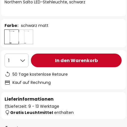
springen
Northern Salto LED-Stehleuchte, schwarz
Farbe:
schwarz matt
In den Warenkorb
1
50 Tage kostenlose Retoure
Kauf auf Rechnung
Lieferinformationen
Lieferzeit: 9 - 13 Werktage
Gratis Leuchtmittel
enthalten