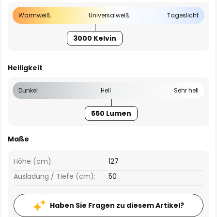
Warmweiß
Universalweiß
Tageslicht
3000 Kelvin
Helligkeit
Dunkel
Hell
Sehr hell
550 Lumen
Maße
Höhe (cm):
127
Ausladung / Tiefe (cm):
50
Haben Sie Fragen zu diesem Artikel?