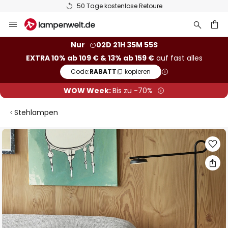
50 Tage kostenlose Retoure
Zum
Inhalt
springen
he
Nur
02D 21H 35M 54S
EXTRA 10% ab 109 € & 13% ab 159 €
auf fast alles
Code:
RABATT
kopieren
WOW Week:
Bis zu -70%
Stehlampen
Zum
Ende
der
Bildgalerie
springen