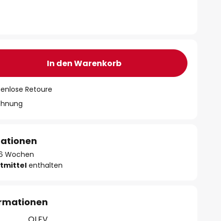
In den Warenkorb
tenlose Retoure
chnung
mationen
 - 6 Wochen
tmittel
enthalten
ormationen
OLEV