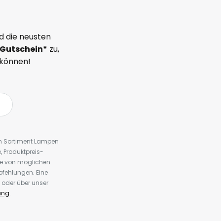
d die neusten
Gutschein*
zu,
 können!
em Sortiment Lampen
 Produktpreis-
te von möglichen
fehlungen. Eine
 oder über unser
ung
.