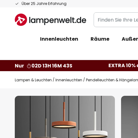
Zum
Über 25 Jahre Erfahrung
Inhalt
Finden
springen
Sie
Ihre
Innenleuchten
Räume
Außen
Leuchte...
EXTRA 10% a
Nur
02D 13H 16M 42S
Lampen & Leuchten
Innenleuchten
Pendelleuchten & Hängela
Zum
Ende
der
Bildgalerie
springen