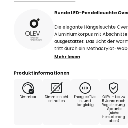
Runde LED-Pendelleuchte Overf
Die elegante Hängeleuchte Overf
Aluminiumkorpus mit Abschnitte
ausgestattet. Das Licht der war
tritt durch ein Methacrylat-Wab
sodass eine breite Streuung erzi
Mehr lesen
minimiert wird. Ob in privaten od
repräsentativen Innenbereichen
Produktinformationen
Overfly überzeugt mit ihrem sch
charakteristischen Design und a
kann die LED-Hängelampe Overf
Dimmbar
Dimmer nicht
Energieeffizie
OLEV – bis zu
enthalten
nt und
5 Jahre nach
langlebig
Registrierung
Garantie
(siehe
Herstellerang
aben)