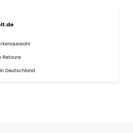
lt.de
arkenauswahl
e Retoure
1 in Deutschland