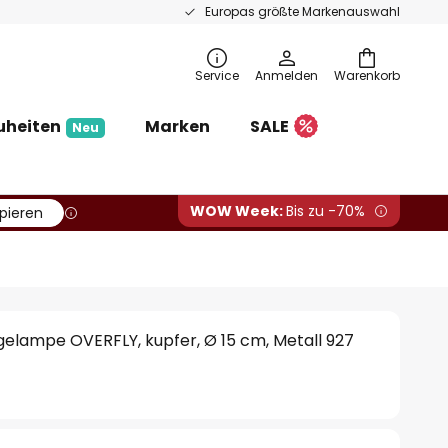
Europas größte Markenauswahl
Service
Anmelden
Warenkorb
uheiten
Marken
SALE
Neu
WOW Week:
Bis zu -70%
pieren
elampe OVERFLY, kupfer, Ø 15 cm, Metall 927