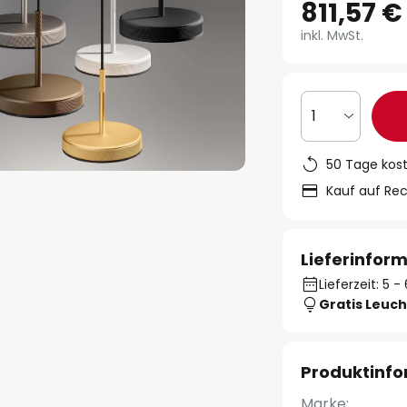
811,57 €
inkl. MwSt.
1
50 Tage kos
Kauf auf Re
Lieferinfor
Lieferzeit: 5
Gratis Leuch
Produktinf
Marke: