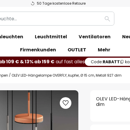
50 Tage kostenlose Retoure
Suche
leuchten
Leuchtmittel
Ventilatoren
Ne
Firmenkunden
OUTLET
Mehr
b 109 € & 13% ab 159 €
auf fast alles
Code:
RABATT
ko
mpen
OLEV LED-Hängelampe OVERFLY, kupfer, Ø 15 cm, Metall 927 dim
OLEV LED-Häng
dim