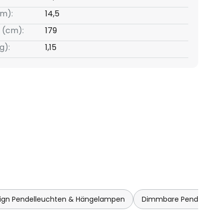
m):
14,5
 (cm):
179
g):
1,15
ign Pendelleuchten & Hängelampen
Dimmbare Pendelleuc