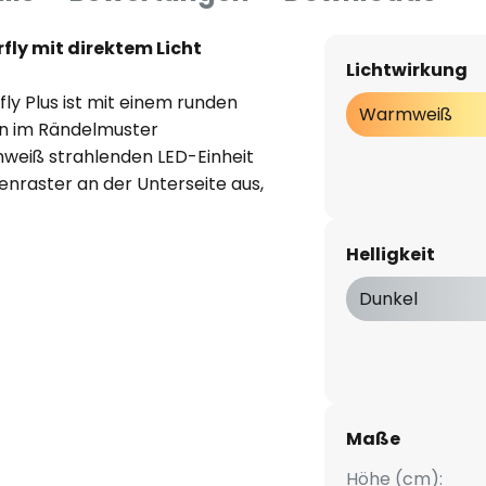
ly mit direktem Licht
Lichtwirkung
ly Plus ist mit einem runden
Warmweiß
n im Rändelmuster
mweiß strahlenden LED-Einheit
enraster an der Unterseite aus,
elt und eine Blendwirkung
er in öffentlichen und
Helligkeit
 - die LED-Pendelleuchte
lichten und doch
Dunkel
ngenehmen Licht. Bei Bedarf
ly extern gedimmt werden.
Maße
Höhe (cm):