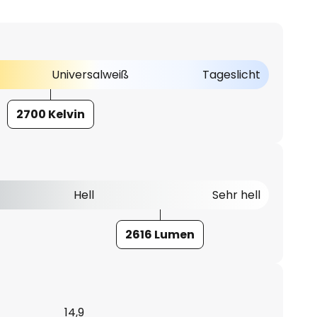
Universalweiß
Tageslicht
2700 Kelvin
Hell
Sehr hell
2616 Lumen
14,9