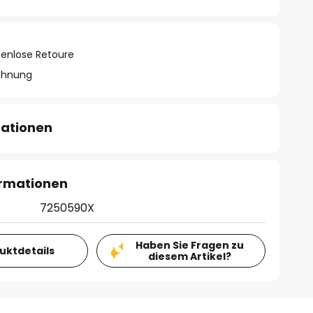
tenlose Retoure
chnung
mationen
ormationen
7250590X
Haben Sie Fragen zu
duktdetails
diesem Artikel?