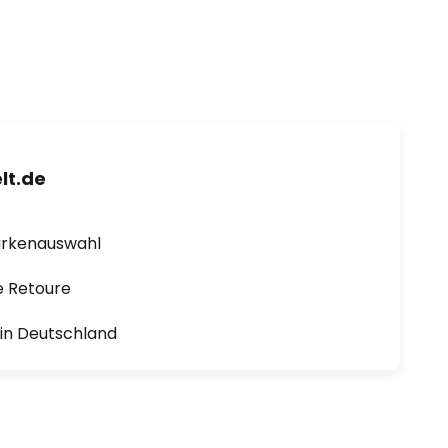
lt.de
arkenauswahl
e Retoure
1 in Deutschland