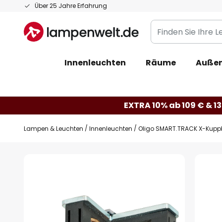
Zum
Über 25 Jahre Erfahrung
Inhalt
Finden
springen
Sie
Ihre
Innenleuchten
Räume
Außen
Leuchte...
EXTRA 10% ab 109 € & 13
Lampen & Leuchten
Innenleuchten
Oligo SMART.TRACK X-Kupp
Zum
Ende
der
Bildgalerie
springen