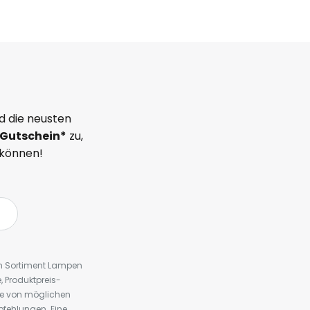
d die neusten
Gutschein*
zu,
 können!
em Sortiment Lampen
 Produktpreis-
te von möglichen
fehlungen. Eine