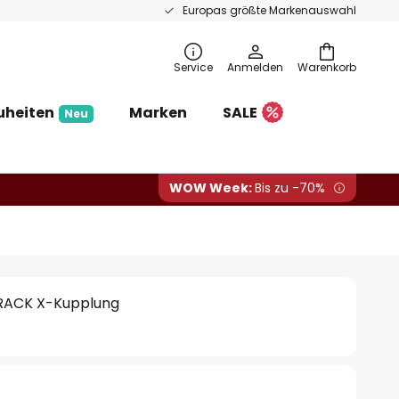
Europas größte Markenauswahl
Service
Anmelden
Warenkorb
uheiten
Marken
SALE
Neu
WOW Week:
Bis zu -70%
RACK X-Kupplung