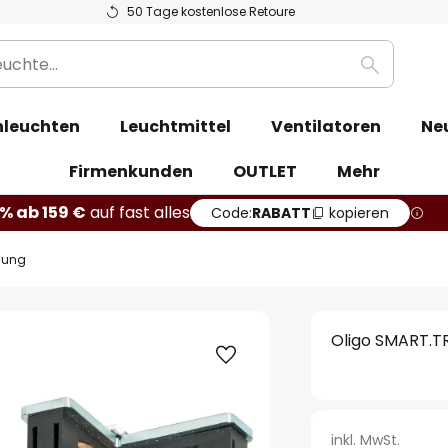
50 Tage kostenlose Retoure
Suche
leuchten
Leuchtmittel
Ventilatoren
Ne
Firmenkunden
OUTLET
Mehr
% ab 159 €
auf fast alles
Code:
RABATT
kopieren
lung
Oligo SMART.T
inkl. MwSt.