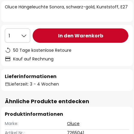
springen
Oluce Hängeleuchte Sonora, schwarz-gold, Kunststoff, E27
In den Warenkorb
1
50 Tage kostenlose Retoure
Kauf auf Rechnung
Lieferinformationen
Lieferzeit: 3 - 4 Wochen
Ähnliche Produkte entdecken
Produktinformationen
Marke:
Oluce
Artikel Nr.:
7265041