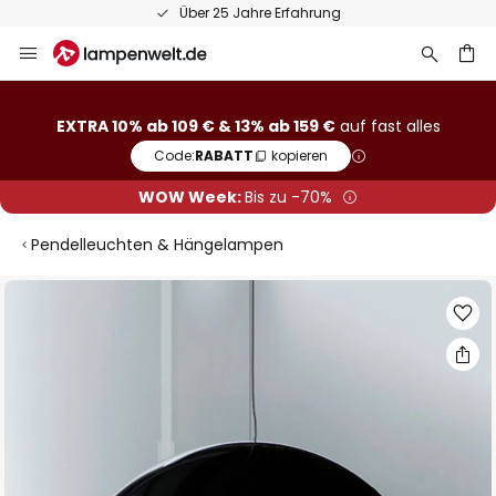
Über 25 Jahre Erfahrung
Zum
Inhalt
springen
he
EXTRA 10% ab 109 € & 13% ab 159 €
auf fast alles
Code:
RABATT
kopieren
WOW Week:
Bis zu -70%
Pendelleuchten & Hängelampen
Zum
Ende
der
Bildgalerie
springen