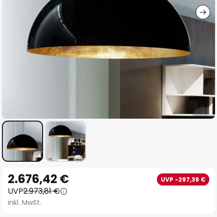
Zum
2.676,42 €
UVP -297,39 €
Anfang
UVP
2.973,81 €
der
inkl. MwSt.
Bildgalerie