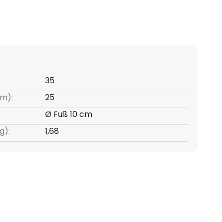
35
m):
25
Ø Fuß 10 cm
g):
1,68