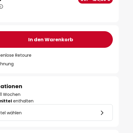
In den Warenkorb
tenlose Retoure
chnung
mationen
- 11 Wochen
mittel
enthalten
tel wählen