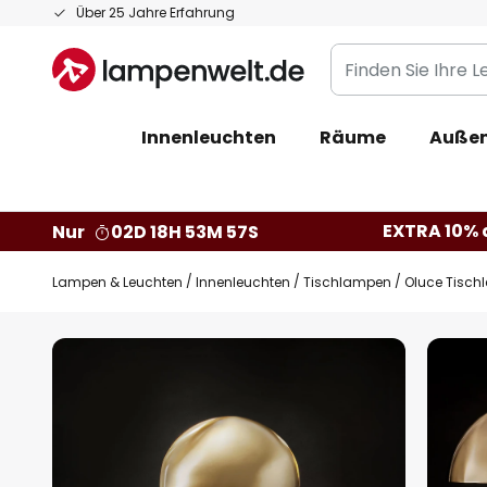
Zum
Über 25 Jahre Erfahrung
Inhalt
Finden
springen
Sie
Ihre
Innenleuchten
Räume
Außen
Leuchte...
EXTRA 10% a
Nur
02D 18H 53M 56S
Lampen & Leuchten
Innenleuchten
Tischlampen
Oluce Tischl
Zum
Ende
der
Bildgalerie
springen