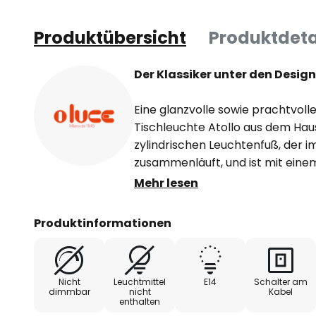
Produktübersicht
Produktdeta
Der Klassiker unter den Desig
Eine glanzvolle sowie prachtvolle
Tischleuchte Atollo aus dem Haus
zylindrischen Leuchtenfuß, der i
zusammenläuft, und ist mit ein
ausgestattet, der farblich eine E
Mehr lesen
Durch den hemisphärisch gestal
Produktinformationen
Licht nach unten gerichtet auf di
eine indirekte und sehr angene
Umgebung entsteht.
Nicht
Leuchtmittel
E14
Schalter am
dimmbar
nicht
Kabel
enthalten
Aufgrund ihrer stilvollen Ersche