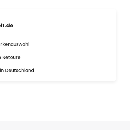
lt.de
arkenauswahl
e Retoure
1 in Deutschland