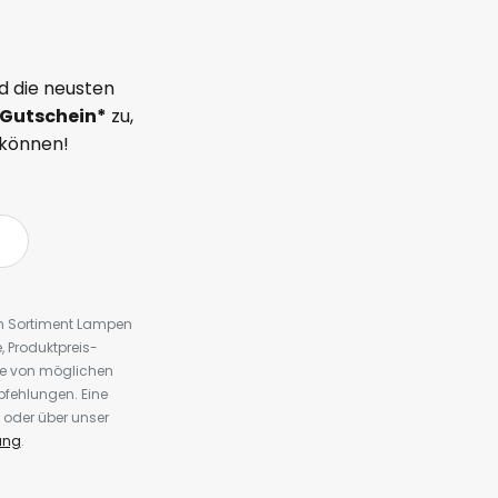
d die neusten
Gutschein*
zu,
 können!
em Sortiment Lampen
 Produktpreis-
te von möglichen
fehlungen. Eine
 oder über unser
ung
.