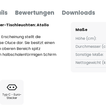
ils
Bewertungen
Downloads
ner-Tischleuchten: Atollo
Maße
 Erscheinung stellt die
Höhe (cm):
e Oluce dar. Sie besitzt einen
Durchmesser (c
m oberen Bereich spitz
em halbschalenförmigen Schirm
Sonstige Maße:
inheit mit dem Fuß bildet.
Nettogewicht (k
teten Leuchtenschirm wird das
e Tischfläche gestrahlt, so dass
hme Akzentuierung der
Typ C - Euro-
Stecker
inung und indirekten Lichtabgabe