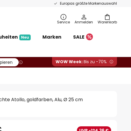
Europas größte Markenauswahl
Service
Anmelden
Warenkorb
uheiten
Marken
SALE
Neu
WOW Week:
Bis zu -70%
pieren
chte Atollo, goldfarben, Alu, Ø 25 cm
€
UVP -124,36 €