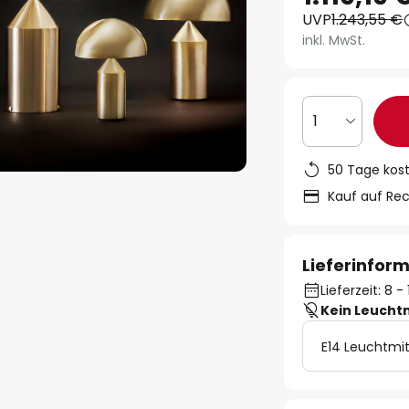
UVP
1.243,55 €
inkl. MwSt.
1
50 Tage kos
Kauf auf Re
Lieferinfor
Lieferzeit: 8 
Kein Leucht
E14 Leuchtmit