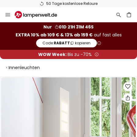
50 Tage kostenlose Retoure
Zum
Inhalt
springen
he
Nur
01D 21H 31M 45S
EXTRA 10% ab 109 € & 13% ab 159 €
auf fast alles
Code:
RABATT
kopieren
WOW Week:
Bis zu -70%
Innenleuchten
Zum
Ende
der
Bildgalerie
springen