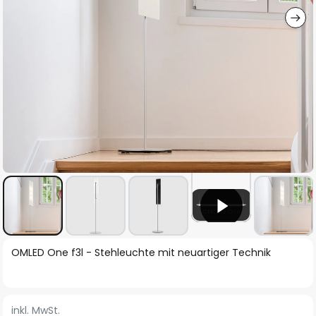
Zum
OMLED One f3l - Stehleuchte mit neuartiger Technik
Anfang
der
Bildgalerie
inkl. MwSt.