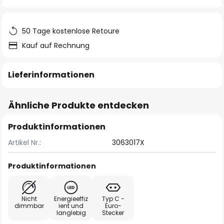
springen
50 Tage kostenlose Retoure
Kauf auf Rechnung
Lieferinformationen
Ähnliche Produkte entdecken
Produktinformationen
Artikel Nr.:
3063017X
Produktinformationen
Nicht
Energieeffiz
Typ C -
dimmbar
ient und
Euro-
langlebig
Stecker