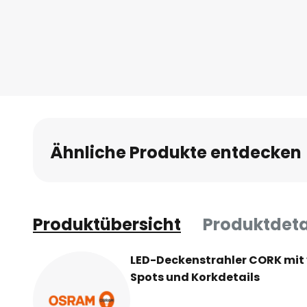
Anfang
der
Bildgalerie
springen
Ähnliche Produkte entdecken
Produktübersicht
Produktdeta
LED-Deckenstrahler CORK mit
Spots und Korkdetails