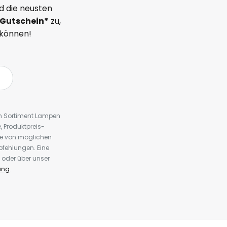
d die neusten
Gutschein*
zu,
 können!
em Sortiment Lampen
 Produktpreis-
te von möglichen
fehlungen. Eine
 oder über unser
ung
.