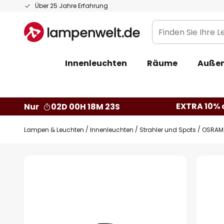
Zum
Über 25 Jahre Erfahrung
Inhalt
Finden
springen
Sie
Ihre
Innenleuchten
Räume
Außen
Leuchte...
EXTRA 10% a
Nur
02D 00H 18M 22S
Lampen & Leuchten
Innenleuchten
Strahler und Spots
OSRAM 
Zum
Ende
der
Bildgalerie
springen