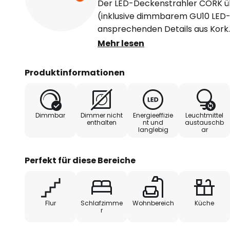
Der LED-Deckenstrahler CORK üb
(inklusive dimmbarem GU10 LED-
ansprechenden Details aus Kork.
Leuchtenfamilie umfasst Variante
Mehr lesen
Leuchtenköpfen. Gehäusematerial
Verstellbare Leuchtenköpfe. Produ
Produktinformationen
anpassbar dank austauschbare
OSRAM Lampe inklusive. Einfach
Innenraumanwendungen. Korridor
Dimmbar
Dimmer nicht
Energieeffizie
Leuchtmittel
Treppenhäuser, Wohnzimmer, Kel
enthalten
nt und
austauschb
langlebig
ar
Decken- und Wandanbau. Techni
Vollständiges Montage- und Ans
Perfekt für diese Bereiche
Flur
Schlafzimme
Wohnbereich
Küche
r