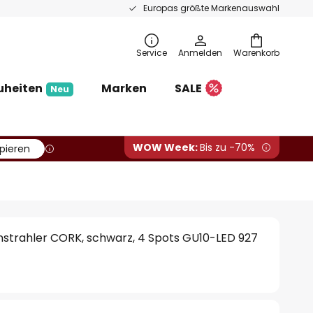
Europas größte Markenauswahl
Service
Anmelden
Warenkorb
uheiten
Marken
SALE
Neu
WOW Week:
Bis zu -70%
pieren
trahler CORK, schwarz, 4 Spots GU10-LED 927