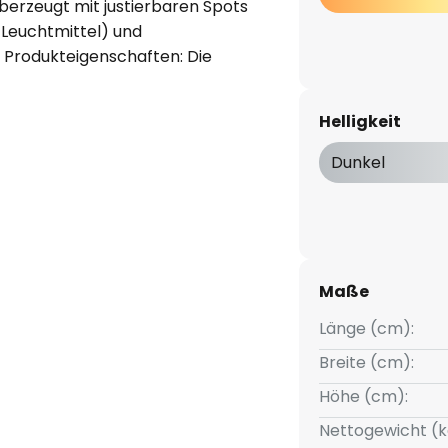
erzeugt mit justierbaren Spots
Leuchtmittel) und
 Produkteigenschaften: Die
n mit bis zu 4 Spot-
: Metall und Kork.
Helligkeit
ktvorteile: Vielseitig
n LED Lampen. Dimmbare
Dunkel
e Montage. Anwendungsgebiete:
e, Eingangsbereiche,
ler. Küchen, Arbeitsbereiche.
sche Ausstattung:
chlusszubehör enthalten.
Maße
Länge (cm):
Breite (cm):
Höhe (cm):
Nettogewicht (k