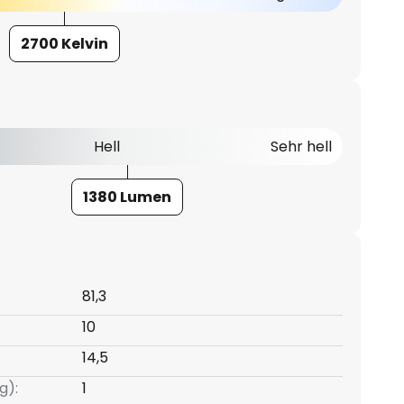
2700 Kelvin
Hell
Sehr hell
1380 Lumen
81,3
10
14,5
g):
1