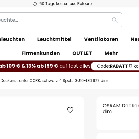
50 Tage kostenlose Retoure
Suche
leuchten
Leuchtmittel
Ventilatoren
Ne
Firmenkunden
OUTLET
Mehr
b 109 € & 13% ab 159 €
auf fast alles
Code:
RABATT
ko
Deckenstrahler CORK, schwarz, 4 Spots GU10-LED 927 dim
OSRAM Deckens
dim