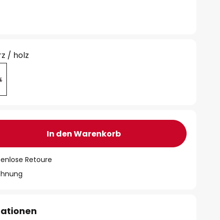
z / holz
In den Warenkorb
tenlose Retoure
chnung
mationen