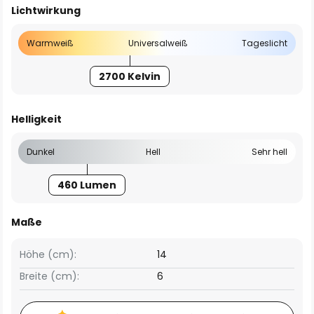
Lichtwirkung
Warmweiß
Universalweiß
Tageslicht
2700 Kelvin
Helligkeit
Dunkel
Hell
Sehr hell
460 Lumen
Maße
Höhe (cm):
14
Breite (cm):
6