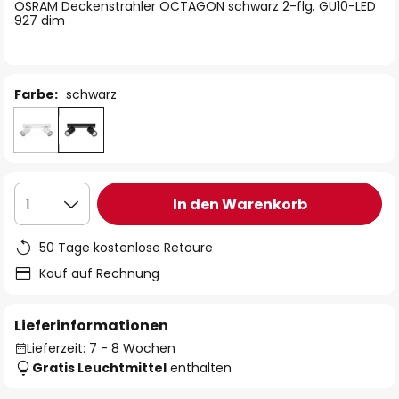
springen
OSRAM Deckenstrahler OCTAGON schwarz 2-flg. GU10-LED
927 dim
Farbe:
schwarz
In den Warenkorb
1
50 Tage kostenlose Retoure
Kauf auf Rechnung
Lieferinformationen
Lieferzeit: 7 - 8 Wochen
Gratis Leuchtmittel
enthalten