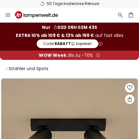
50 Tage kostenlose Retoure
Zum
Inhalt
springen
he
Nur
02D 06H 02M 42S
EXTRA 10% ab 109 € & 13% ab 159 €
auf fast alles
Code:
RABATT
kopieren
WOW Week:
Bis zu -70%
Strahler und Spots
Zum
Ende
der
Bildgalerie
springen