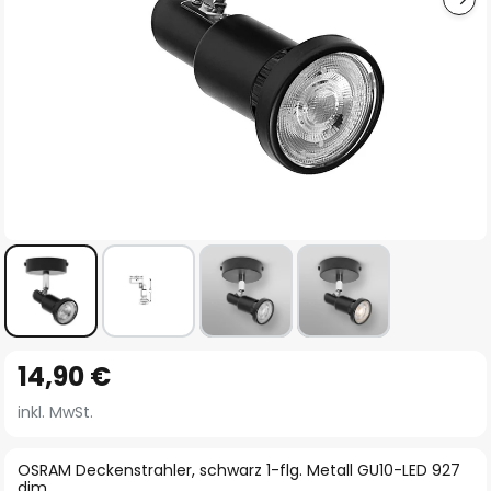
Zum
14,90 €
Anfang
der
inkl. MwSt.
Bildgalerie
springen
OSRAM Deckenstrahler, schwarz 1-flg. Metall GU10-LED 927
dim