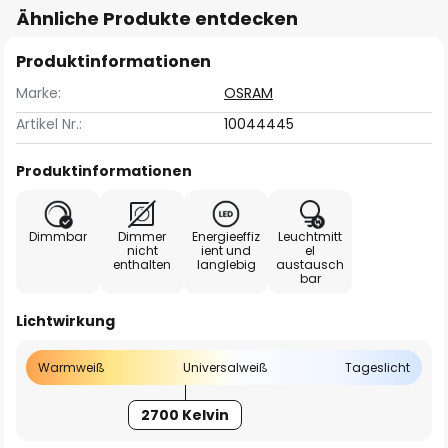
Ähnliche Produkte entdecken
Produktinformationen
Marke:
OSRAM
Artikel Nr.:
10044445
Produktinformationen
Dimmbar
Dimmer
Energieeffiz
Leuchtmitt
nicht
ient und
el
enthalten
langlebig
austausch
bar
Lichtwirkung
Warmweiß
Universalweiß
Tageslicht
2700 Kelvin