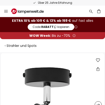
Über 25 Jahre Erfahrung
Zum
Inhalt
springen
he
EXTRA 10% ab 109 € & 13% ab 159 €
auf fast alles
Code:
RABATT
kopieren
WOW Week:
Bis zu -70%
Strahler und Spots
Zum
Ende
der
Bildgalerie
springen