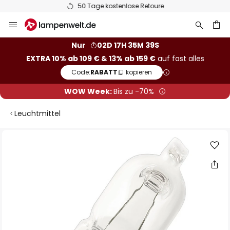
50 Tage kostenlose Retoure
Zum
Inhalt
springen
he
Nur
02D 17H 35M 38S
EXTRA 10% ab 109 € & 13% ab 159 €
auf fast alles
Code:
RABATT
kopieren
WOW Week:
Bis zu -70%
Leuchtmittel
Zum
Ende
der
Bildgalerie
springen