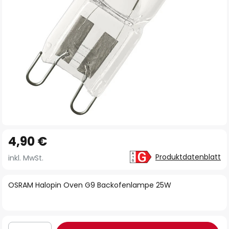
Zum
4,90 €
Anfang
der
Produktdatenblatt
inkl. MwSt.
Bildgalerie
springen
OSRAM Halopin Oven G9 Backofenlampe 25W