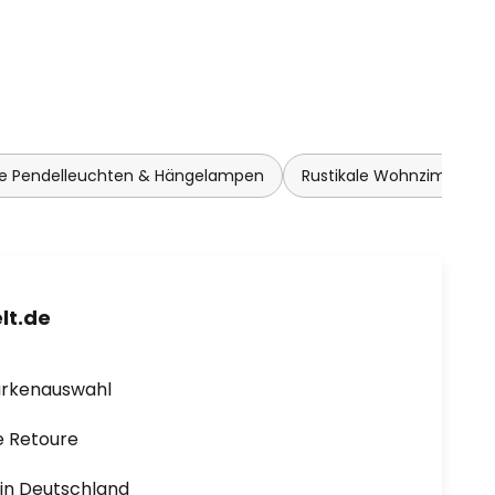
 Pendelleuchten & Hängelampen
Rustikale Wohnzimmer 
lt.de
arkenauswahl
e Retoure
1 in Deutschland