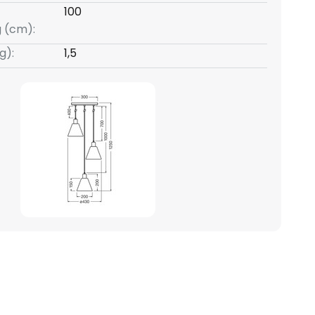
100
g (cm):
g):
1,5