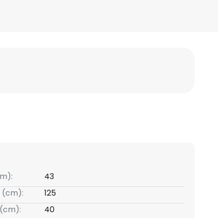
m):
43
 (cm):
125
(cm):
40