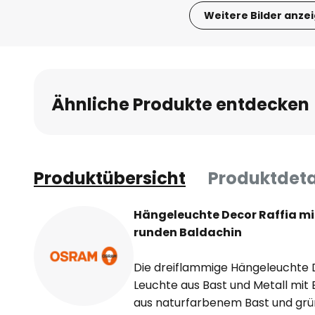
Weitere Bilder anze
Zum
Anfang
der
Bildgalerie
Ähnliche Produkte entdecken
springen
Produktübersicht
Produktdeta
Hängeleuchte Decor Raffia mi
runden Baldachin
Die dreiflammige Hängeleuchte De
Leuchte aus Bast und Metall mit
aus naturfarbenem Bast und grü