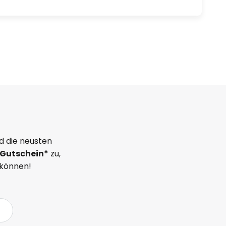
d die neusten
Gutschein*
zu,
 können!