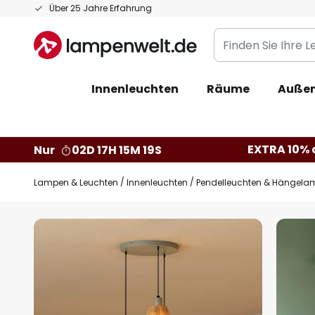
Zum
Über 25 Jahre Erfahrung
Inhalt
Finden
springen
Sie
Ihre
Innenleuchten
Räume
Außen
Leuchte...
EXTRA 10% a
Nur
02D 17H 15M 18S
Lampen & Leuchten
Innenleuchten
Pendelleuchten & Hängela
Zum
Ende
der
Bildgalerie
springen