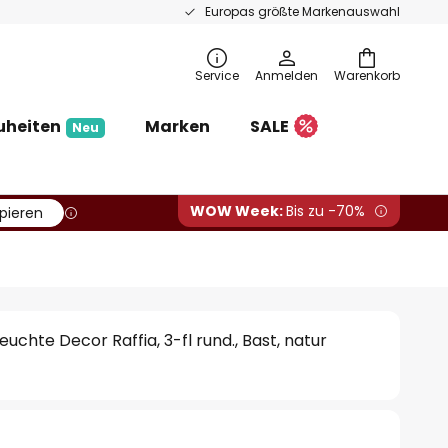
Europas größte Markenauswahl
Service
Anmelden
Warenkorb
uheiten
Marken
SALE
Neu
WOW Week:
Bis zu -70%
pieren
chte Decor Raffia, 3-fl rund., Bast, natur
€