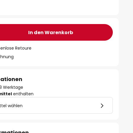
In den Warenkorb
tenlose Retoure
chnung
mationen
- 8 Werktage
mittel
enthalten
ttel wählen
ormationen