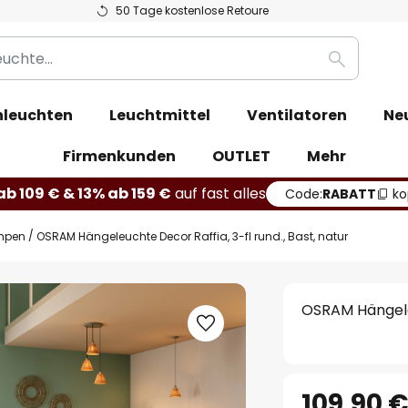
50 Tage kostenlose Retoure
Suche
leuchten
Leuchtmittel
Ventilatoren
Ne
Firmenkunden
OUTLET
Mehr
b 109 € & 13% ab 159 €
auf fast alles
Code:
RABATT
ko
mpen
OSRAM Hängeleuchte Decor Raffia, 3-fl rund., Bast, natur
OSRAM Hängeleu
109,90 