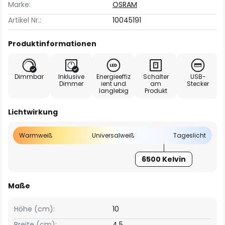
Marke:
OSRAM
Artikel Nr.:
10045191
Produktinformationen
Dimmbar
Inklusive
Energieeffiz
Schalter
USB-
Dimmer
ient und
am
Stecker
langlebig
Produkt
Lichtwirkung
Warmweiß
Universalweiß
Tageslicht
6500 Kelvin
Maße
Höhe (cm):
10
Breite (cm):
4,5