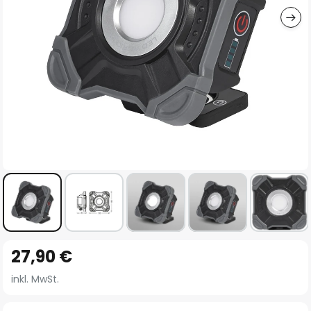
Zum
27,90 €
Anfang
der
inkl. MwSt.
Bildgalerie