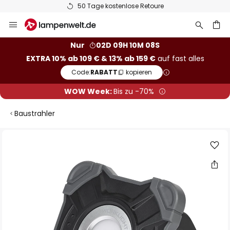
50 Tage kostenlose Retoure
Zum
Inhalt
springen
he
Nur
02D 09H 10M 08S
EXTRA 10% ab 109 € & 13% ab 159 €
auf fast alles
Code:
RABATT
kopieren
WOW Week:
Bis zu -70%
Baustrahler
Zum
Ende
der
Bildgalerie
springen