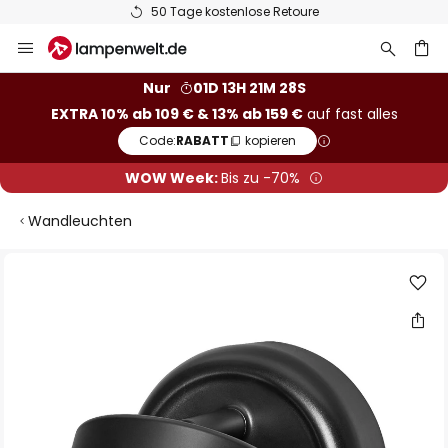
50 Tage kostenlose Retoure
Zum
Inhalt
springen
he
Nur
01D 13H 21M 27S
EXTRA 10% ab 109 € & 13% ab 159 €
auf fast alles
Code:
RABATT
kopieren
WOW Week:
Bis zu -70%
Wandleuchten
Zum
Ende
der
Bildgalerie
springen