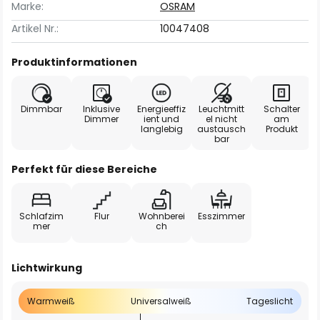
Marke:
OSRAM
Artikel Nr.:
10047408
Produktinformationen
Dimmbar
Inklusive
Energieeffiz
Leuchtmitt
Schalter
Dimmer
ient und
el nicht
am
langlebig
austausch
Produkt
bar
Perfekt für diese Bereiche
Schlafzim
Flur
Wohnberei
Esszimmer
mer
ch
Lichtwirkung
Warmweiß
Universalweiß
Tageslicht