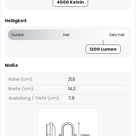
4000 Kelvin
Helligkeit
Dunkel
Hell
Sehr hell
1200 Lumen
Maße
Höhe (cm):
21,6
Breite (cm):
14,3
Ausladung / Tiefe (cm):
7,9