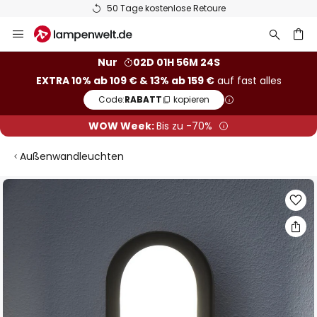
50 Tage kostenlose Retoure
Zum
Inhalt
springen
he
Nur
02D 01H 56M 23S
EXTRA 10% ab 109 € & 13% ab 159 €
auf fast alles
Code:
RABATT
kopieren
WOW Week:
Bis zu -70%
Außenwandleuchten
Zum
Ende
der
Bildgalerie
springen