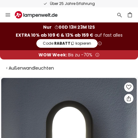
Über 25 Jahre Erfahrung
Zum
Inhalt
springen
he
Nur
00D 13H 23M 11S
EXTRA 10% ab 109 € & 13% ab 159 €
auf fast alles
Code:
RABATT
kopieren
WOW Week:
Bis zu -70%
Außenwandleuchten
Zum
Ende
der
Bildgalerie
springen