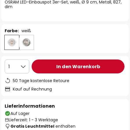
springen
OSRAM LED-Einbauspot 3er-Set, weiß, Ø 9 cm, Metall, 827,
dim
Farbe:
weiß
In den Warenkorb
1
50 Tage kostenlose Retoure
Kauf auf Rechnung
Lieferinformationen
Auf Lager
Lieferzeit: 1 - 3 Werktage
Gratis Leuchtmittel
enthalten