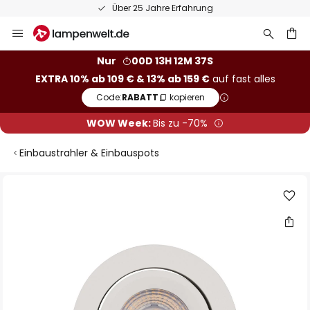
Über 25 Jahre Erfahrung
Zum
Inhalt
springen
he
Nur
00D 13H 12M 36S
EXTRA 10% ab 109 € & 13% ab 159 €
auf fast alles
Code:
RABATT
kopieren
WOW Week:
Bis zu -70%
Einbaustrahler & Einbauspots
Zum
Ende
der
Bildgalerie
springen