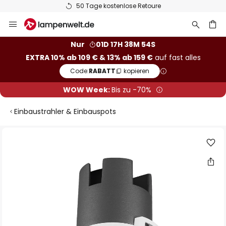
50 Tage kostenlose Retoure
Zum
Inhalt
springen
he
Nur
01D 17H 38M 53S
EXTRA 10% ab 109 € & 13% ab 159 €
auf fast alles
Code:
RABATT
kopieren
WOW Week:
Bis zu -70%
Einbaustrahler & Einbauspots
Zum
Ende
der
Bildgalerie
springen