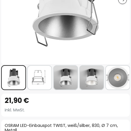
Zum
21,90 €
Anfang
der
inkl. MwSt.
Bildgalerie
springen
OSRAM LED-Einbauspot TWIST, weiß/silber, 830, Ø 7 cm,
Metall