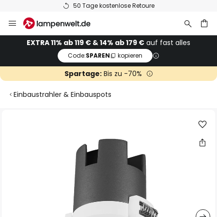
50 Tage kostenlose Retoure
Zum
Inhalt
springen
he
EXTRA 11% ab 119 € & 14% ab 179 €
auf fast alles
Code:
SPAREN
kopieren
Spartage:
Bis zu -70%
Einbaustrahler & Einbauspots
Zum
Ende
der
Bildgalerie
springen