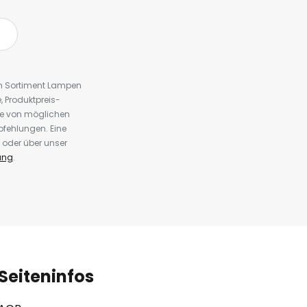
em Sortiment Lampen
 Produktpreis-
te von möglichen
fehlungen. Eine
 oder über unser
ung
.
Seiteninfos