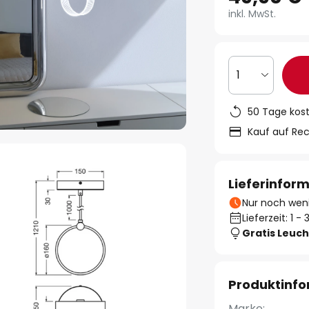
inkl. MwSt.
1
50 Tage kos
Kauf auf Re
Lieferinfor
Nur noch weni
Lieferzeit: 1 
Gratis Leuch
Produktinf
Marke: