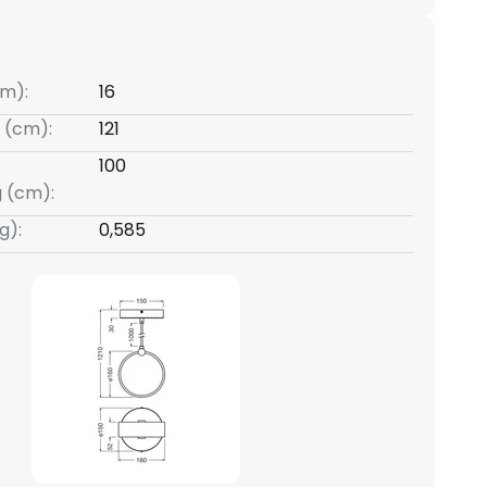
m):
16
 (cm):
121
100
g (cm):
g):
0,585