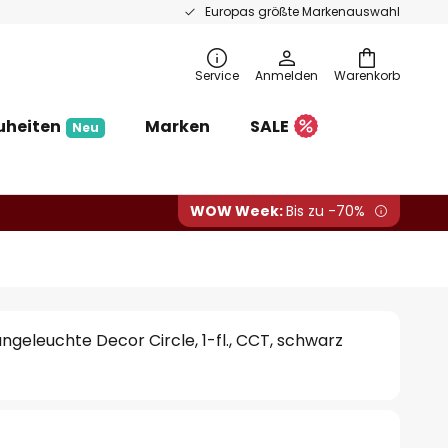
Europas größte Markenauswahl
Service
Anmelden
Warenkorb
uheiten
Marken
SALE
Neu
WOW Week:
Bis zu -70%
eleuchte Decor Circle, 1-fl., CCT, schwarz