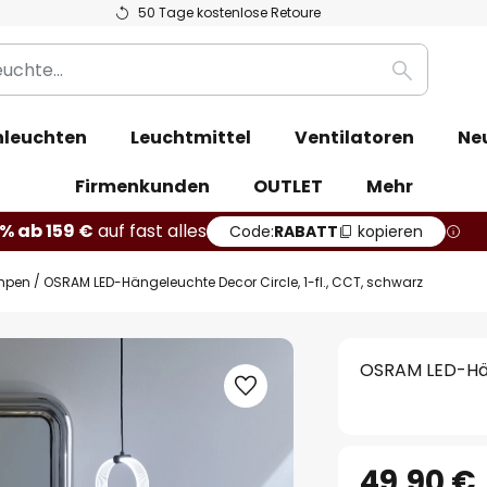
50 Tage kostenlose Retoure
Suche
leuchten
Leuchtmittel
Ventilatoren
Ne
Firmenkunden
OUTLET
Mehr
% ab 159 €
auf fast alles
Code:
RABATT
kopieren
mpen
OSRAM LED-Hängeleuchte Decor Circle, 1-fl., CCT, schwarz
OSRAM LED-Häng
49,90 €