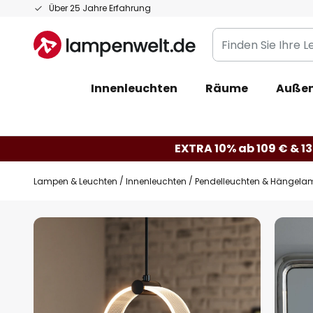
Zum
Über 25 Jahre Erfahrung
Inhalt
Finden
springen
Sie
Ihre
Innenleuchten
Räume
Außen
Leuchte...
EXTRA 10% ab 109 € & 13
Lampen & Leuchten
Innenleuchten
Pendelleuchten & Hängela
Zum
Ende
der
Bildgalerie
springen