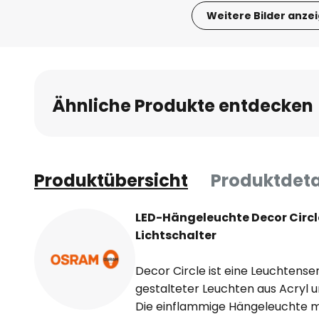
Weitere Bilder anze
Zum
Anfang
der
Bildgalerie
Ähnliche Produkte entdecken
springen
Produktübersicht
Produktdeta
LED-Hängeleuchte Decor Circl
Lichtschalter
Decor Circle ist eine Leuchtense
gestalteter Leuchten aus Acryl un
Die einflammige Hängeleuchte m