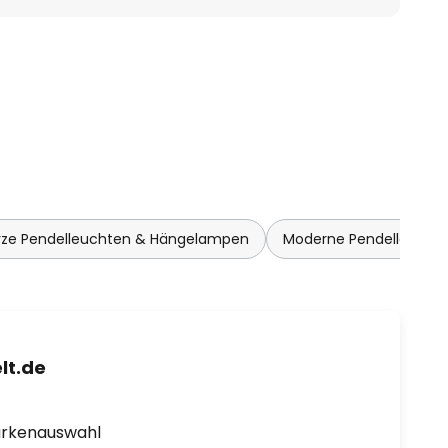
ze Pendelleuchten & Hängelampen
Moderne Pendelleucht
lt.de
arkenauswahl