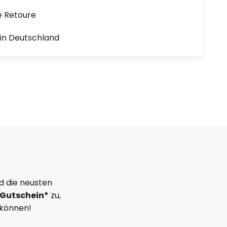
e Retoure
1 in Deutschland
d die neusten
Gutschein*
zu,
 können!