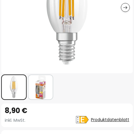
Zum
8,90 €
Anfang
der
Produktdatenblatt
inkl. MwSt.
Bildgalerie