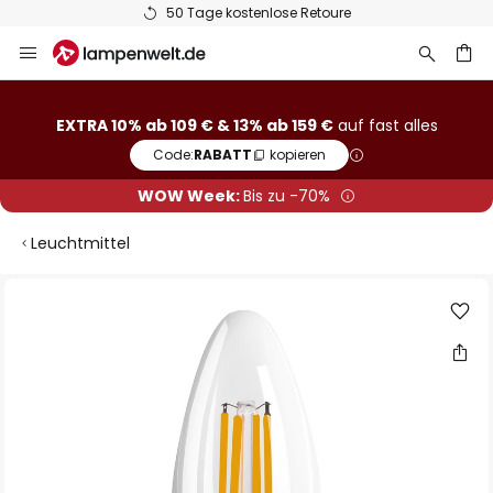
50 Tage kostenlose Retoure
Zum
Inhalt
springen
he
EXTRA 10% ab 109 € & 13% ab 159 €
auf fast alles
Code:
RABATT
kopieren
WOW Week:
Bis zu -70%
Leuchtmittel
Zum
Ende
der
Bildgalerie
springen