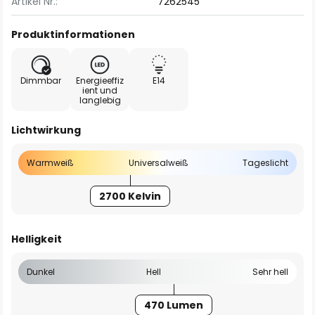
Artikel Nr.:
7262545
Produktinformationen
Dimmbar
Energieeffiz
E14
ient und
langlebig
Lichtwirkung
Warmweiß
Universalweiß
Tageslicht
2700 Kelvin
Helligkeit
Dunkel
Hell
Sehr hell
470 Lumen