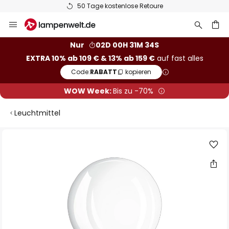
50 Tage kostenlose Retoure
Zum
Inhalt
springen
he
Nur
02D 00H 31M 33S
EXTRA 10% ab 109 € & 13% ab 159 €
auf fast alles
Code:
RABATT
kopieren
WOW Week:
Bis zu -70%
Leuchtmittel
Zum
Ende
der
Bildgalerie
springen