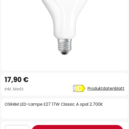
Zum
17,90 €
Anfang
der
Produktdatenblatt
inkl. MwSt.
Bildgalerie
springen
OSRAM LED-Lampe E27 17W Classic A opal 2.700K