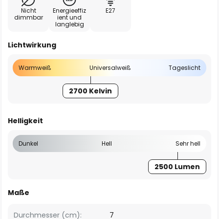
Nicht
Energieeffiz
E27
dimmbar
ient und
langlebig
Lichtwirkung
Warmweiß
Universalweiß
Tageslicht
2700 Kelvin
Helligkeit
Dunkel
Hell
Sehr hell
2500 Lumen
Maße
Durchmesser (cm):
7