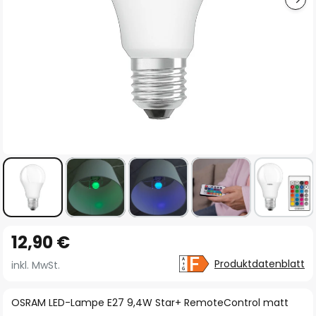
Zum
12,90 €
Anfang
der
Produktdatenblatt
inkl. MwSt.
Bildgalerie
springen
OSRAM LED-Lampe E27 9,4W Star+ RemoteControl matt