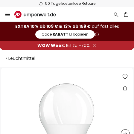
50 Tage kostenlose Retoure
Zum
Inhalt
springen
he
EXTRA 10% ab 109 € & 13% ab 159 €
auf fast alles
Code:
RABATT
kopieren
WOW Week:
Bis zu -70%
Leuchtmittel
Zum
Ende
der
Bildgalerie
springen