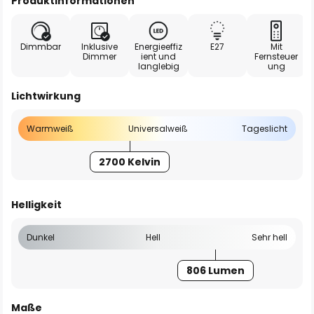
Produktinformationen
Dimmbar
Inklusive
Energieeffiz
E27
Mit
Dimmer
ient und
Fernsteuer
langlebig
ung
Lichtwirkung
Warmweiß
Universalweiß
Tageslicht
2700 Kelvin
Helligkeit
Dunkel
Hell
Sehr hell
806 Lumen
Maße