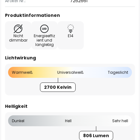
Artikel Nr.:
7262661
Produktinformationen
Nicht
Energieeffiz
E14
dimmbar
ient und
langlebig
Lichtwirkung
Warmweiß
Universalweiß
Tageslicht
2700 Kelvin
Helligkeit
Dunkel
Hell
Sehr hell
806 Lumen