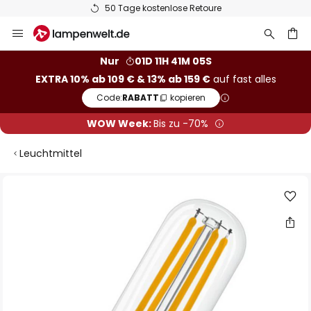
50 Tage kostenlose Retoure
Zum
Inhalt
springen
he
Nur
01D 11H 41M 04S
EXTRA 10% ab 109 € & 13% ab 159 €
auf fast alles
Code:
RABATT
kopieren
WOW Week:
Bis zu -70%
Leuchtmittel
Zum
Ende
der
Bildgalerie
springen