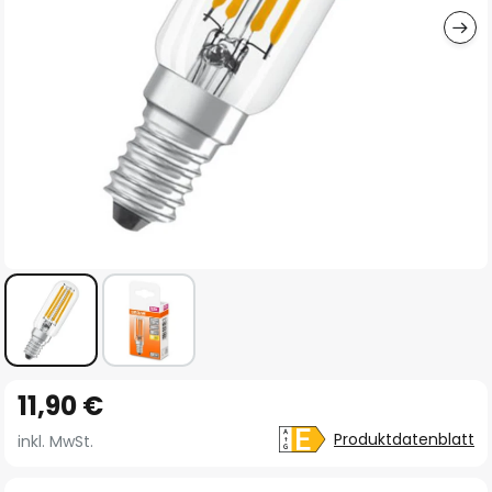
Zum
11,90 €
Anfang
der
Produktdatenblatt
inkl. MwSt.
Bildgalerie