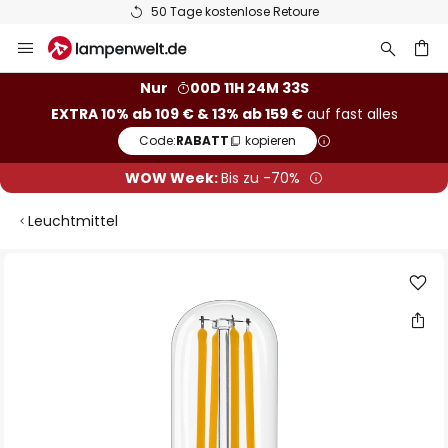
50 Tage kostenlose Retoure
Zum
Inhalt
springen
he
Nur
00D 11H 24M 32S
EXTRA 10% ab 109 € & 13% ab 159 €
auf fast alles
Code:
RABATT
kopieren
WOW Week:
Bis zu -70%
Leuchtmittel
Zum
Ende
der
Bildgalerie
springen