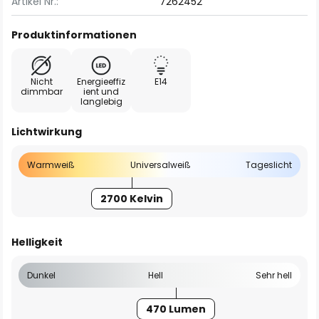
Artikel Nr.:
7262452
Produktinformationen
Nicht
Energieeffiz
E14
dimmbar
ient und
langlebig
Lichtwirkung
Warmweiß
Universalweiß
Tageslicht
2700 Kelvin
Helligkeit
Dunkel
Hell
Sehr hell
470 Lumen