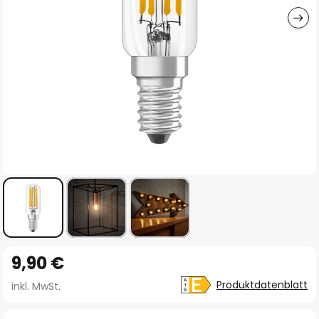
Zum
9,90 €
Anfang
der
Produktdatenblatt
inkl. MwSt.
Bildgalerie