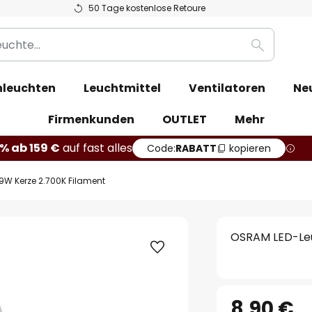
50 Tage kostenlose Retoure
Suche
leuchten
Leuchtmittel
Ventilatoren
Ne
Firmenkunden
OUTLET
Mehr
% ab 159 €
auf fast alles
Code:
RABATT
kopieren
,9W Kerze 2.700K Filament
OSRAM LED-Leu
8,90 €