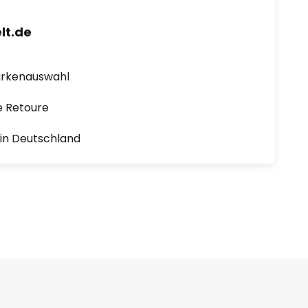
lt.de
arkenauswahl
e Retoure
1 in Deutschland