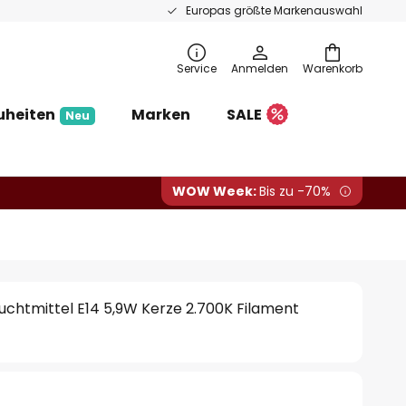
Europas größte Markenauswahl
Service
Anmelden
Warenkorb
uheiten
Marken
SALE
Neu
WOW Week:
Bis zu -70%
chtmittel E14 5,9W Kerze 2.700K Filament