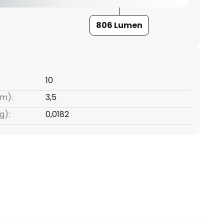
806 Lumen
10
m):
3,5
g):
0,0182