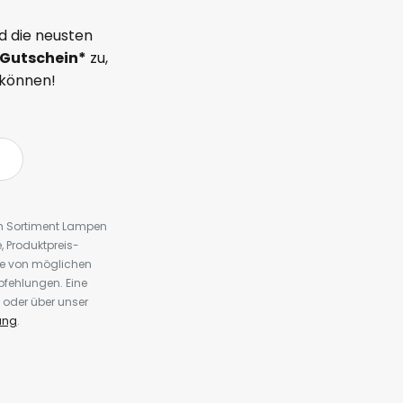
d die neusten
Gutschein*
zu,
 können!
em Sortiment Lampen
 Produktpreis-
te von möglichen
fehlungen. Eine
 oder über unser
ung
.