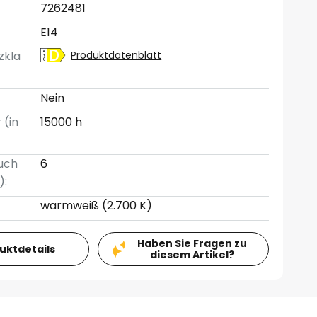
7262481
E14
zkla
Produktdatenblatt
Nein
 (in
15000 h
uch
6
):
warmweiß (2.700 K)
Haben Sie Fragen zu
duktdetails
diesem Artikel?