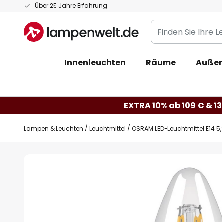
Zum
Über 25 Jahre Erfahrung
Inhalt
Finden
springen
Sie
Ihre
Innenleuchten
Räume
Außen
Leuchte...
EXTRA 10% ab 109 € & 13
Lampen & Leuchten
Leuchtmittel
OSRAM LED-Leuchtmittel E14 5
Zum
Ende
der
Bildgalerie
springen