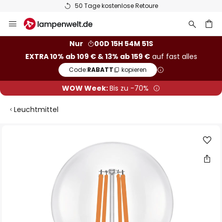
50 Tage kostenlose Retoure
Zum
Inhalt
springen
he
Nur
00D 15H 54M 51S
EXTRA 10% ab 109 € & 13% ab 159 €
auf fast alles
Code:
RABATT
kopieren
WOW Week:
Bis zu -70%
Leuchtmittel
Zum
Ende
der
Bildgalerie
springen