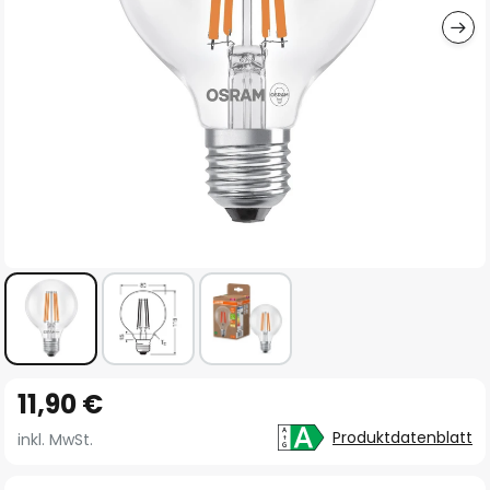
Zum
11,90 €
Anfang
der
Produktdatenblatt
inkl. MwSt.
Bildgalerie