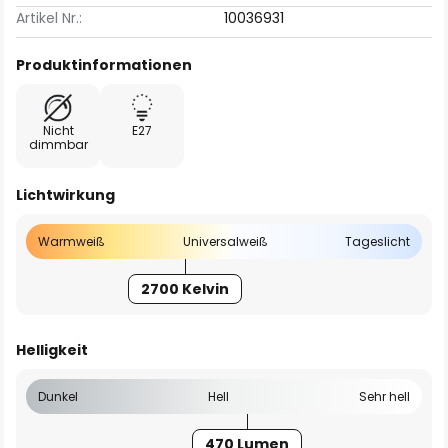
Artikel Nr.:
10036931
Produktinformationen
Nicht
E27
dimmbar
Lichtwirkung
Warmweiß
Universalweiß
Tageslicht
2700 Kelvin
Helligkeit
Dunkel
Hell
Sehr hell
470 Lumen