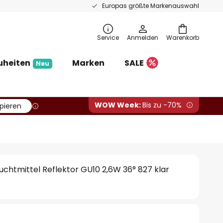
Europas größte Markenauswahl
Service
Anmelden
Warenkorb
uheiten
Marken
SALE
Neu
WOW Week:
Bis zu -70%
pieren
htmittel Reflektor GU10 2,6W 36° 827 klar