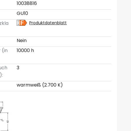
10038816
GU10
zkla
Produktdatenblatt
Nein
 (in
10000 h
uch
3
):
warmweiß (2.700 K)