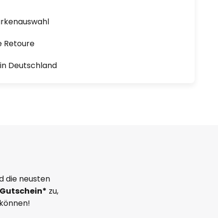
arkenauswahl
e Retoure
1 in Deutschland
d die neusten
Gutschein*
zu,
 können!