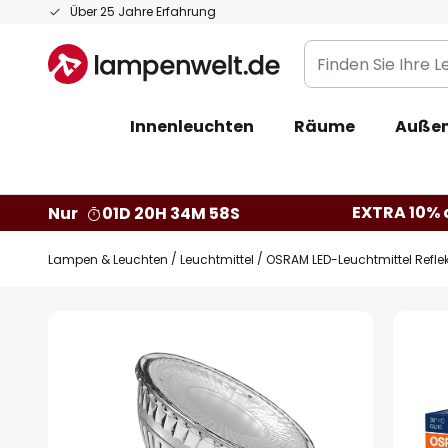
Zum
Über 25 Jahre Erfahrung
Inhalt
Finden
springen
Sie
Ihre
Innenleuchten
Räume
Außen
Leuchte...
EXTRA 10% a
Nur
01D 20H 34M 57S
Lampen & Leuchten
Leuchtmittel
OSRAM LED-Leuchtmittel Reflek
Zum
Ende
der
Bildgalerie
springen