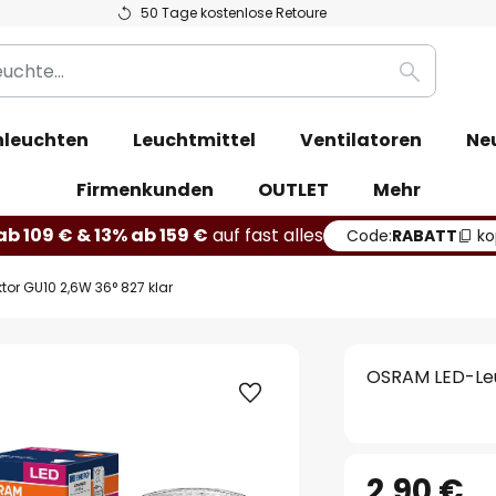
50 Tage kostenlose Retoure
Suche
leuchten
Leuchtmittel
Ventilatoren
Ne
Firmenkunden
OUTLET
Mehr
b 109 € & 13% ab 159 €
auf fast alles
Code:
RABATT
ko
tor GU10 2,6W 36° 827 klar
OSRAM LED-Leuc
2,90 €