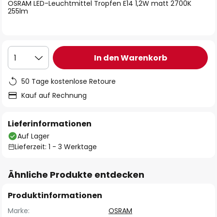
springen
OSRAM LED-Leuchtmittel Tropfen E14 1,2W matt 2700K
255lm
In den Warenkorb
1
50 Tage kostenlose Retoure
Kauf auf Rechnung
Lieferinformationen
Auf Lager
Lieferzeit: 1 - 3 Werktage
Ähnliche Produkte entdecken
Produktinformationen
Marke:
OSRAM