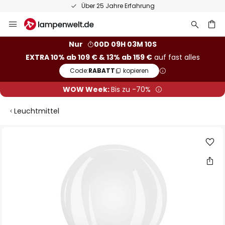
Über 25 Jahre Erfahrung
Zum
Inhalt
springen
he
Nur
00D 09H 03M 10S
EXTRA 10% ab 109 € & 13% ab 159 €
auf fast alles
Code:
RABATT
kopieren
WOW Week:
Bis zu -70%
Leuchtmittel
Zum
Ende
der
Bildgalerie
springen