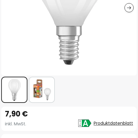
Zum
7,90 €
Anfang
der
Produktdatenblatt
inkl. MwSt.
Bildgalerie