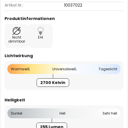
Artikel Nr.:
10037022
Produktinformationen
Nicht
E14
dimmbar
Lichtwirkung
Warmweiß
Universalweiß
Tageslicht
2700 Kelvin
Helligkeit
Dunkel
Hell
Sehr hell
255 Lumen