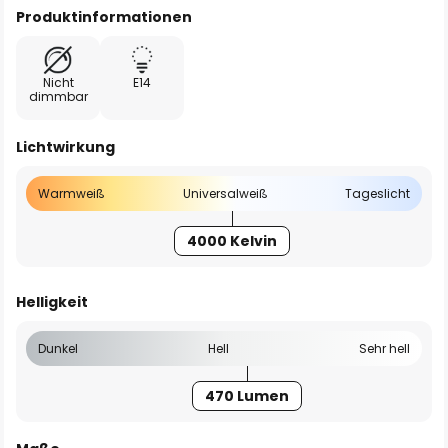
Produktinformationen
Nicht
E14
dimmbar
Lichtwirkung
Warmweiß
Universalweiß
Tageslicht
4000 Kelvin
Helligkeit
Dunkel
Hell
Sehr hell
470 Lumen