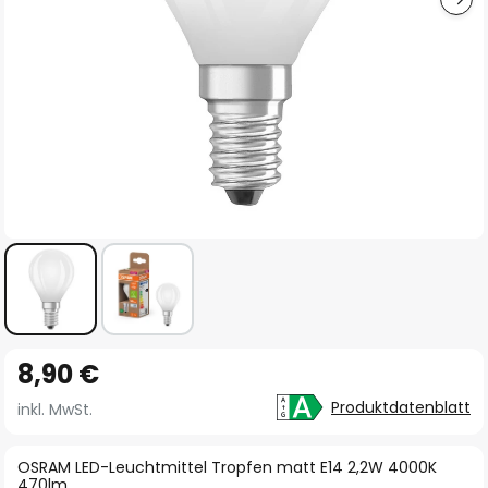
Zum
8,90 €
Anfang
der
Produktdatenblatt
inkl. MwSt.
Bildgalerie
springen
OSRAM LED-Leuchtmittel Tropfen matt E14 2,2W 4000K
470lm