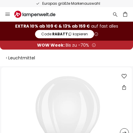
Europas größte Markenauswahl
Zum
Inhalt
springen
he
EXTRA 10% ab 109 € & 13% ab 159 €
auf fast alles
Code:
RABATT
kopieren
WOW Week:
Bis zu -70%
Leuchtmittel
Zum
Ende
der
Bildgalerie
springen