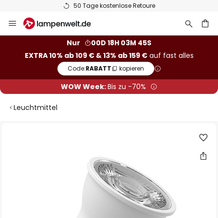
50 Tage kostenlose Retoure
Zum
Inhalt
springen
he
Nur
00D 18H 03M 44S
EXTRA 10% ab 109 € & 13% ab 159 €
auf fast alles
Code:
RABATT
kopieren
WOW Week:
Bis zu -70%
Leuchtmittel
Zum
Ende
der
Bildgalerie
springen