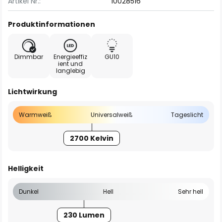
Artikel Nr.:
10028516
Produktinformationen
Dimmbar
Energieeffiz
GU10
ient und
langlebig
Lichtwirkung
Warmweiß
Universalweiß
Tageslicht
2700 Kelvin
Helligkeit
Dunkel
Hell
Sehr hell
230 Lumen