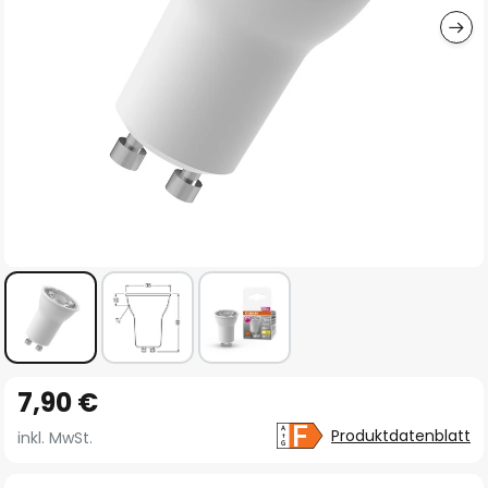
Zum
7,90 €
Anfang
der
Produktdatenblatt
inkl. MwSt.
Bildgalerie