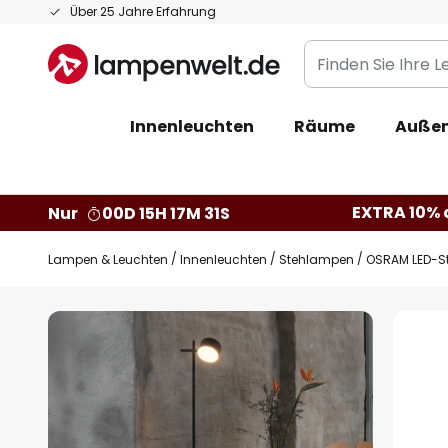
Zum
Über 25 Jahre Erfahrung
Inhalt
Finden
springen
Sie
Ihre
Innenleuchten
Räume
Außen
Leuchte...
EXTRA 10% a
Nur
00D 15H 17M 30S
Lampen & Leuchten
Innenleuchten
Stehlampen
OSRAM LED-St
Zum
Ende
der
Bildgalerie
springen