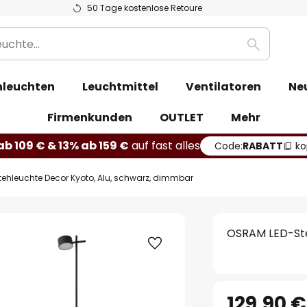
50 Tage kostenlose Retoure
Suche
leuchten
Leuchtmittel
Ventilatoren
Ne
Firmenkunden
OUTLET
Mehr
b 109 € & 13% ab 159 €
auf fast alles
Code:
RABATT
ko
ehleuchte Decor Kyoto, Alu, schwarz, dimmbar
OSRAM LED-Ste
129,90 €