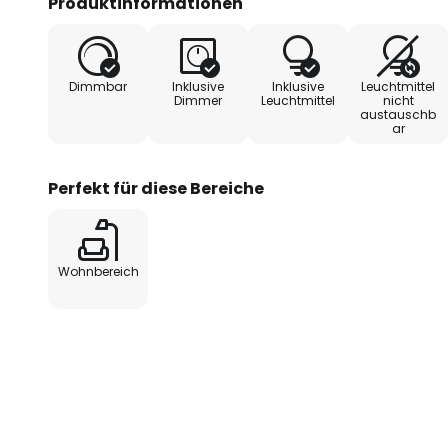
Produktinformationen
für eine angenehme Lichtqualität
fest integrierte LED-Lichtquelle 
energieeffiziente Beleuchtung m
Dimmbar
Inklusive
Inklusive
Leuchtmittel
Dimmer
Leuchtmittel
nicht
austauschb
Flexibilität in der Lichtgestaltu
ar
Steuerung wird über die im Lief
Fernbedienung gewährleistet, mi
Perfekt für diese Bereiche
verbauten LEDs auch gedimmt w
Wohnbereich