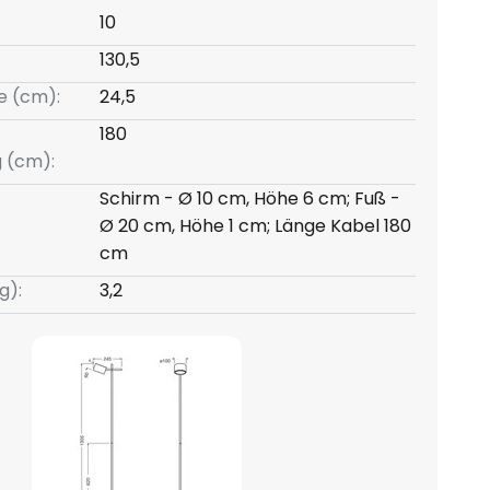
10
130,5
e (cm):
24,5
180
g (cm):
Schirm - Ø 10 cm, Höhe 6 cm; Fuß -
Ø 20 cm, Höhe 1 cm; Länge Kabel 180
cm
g):
3,2