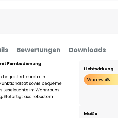
ils
Bewertungen
Downloads
 mit Fernbedienung
Lichtwirkung
 begeistert durch ein
Warmweiß
Funktionalität sowie bequeme
 als Leseleuchte im Wohnraum
g. Gefertigt aus robustem
rz gehalten, fügt sie sich
ungsstile ein. Mit einer
Maße
 von 90 Ra sorgt die Leuchte