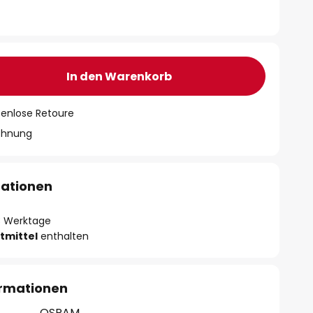
In den Warenkorb
tenlose Retoure
chnung
mationen
- 3 Werktage
tmittel
enthalten
ormationen
OSRAM