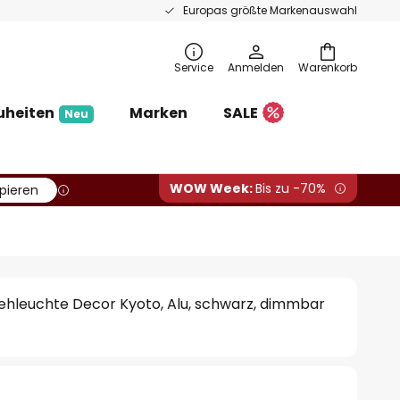
Europas größte Markenauswahl
Service
Anmelden
Warenkorb
uheiten
Marken
SALE
Neu
WOW Week:
Bis zu -70%
pieren
hleuchte Decor Kyoto, Alu, schwarz, dimmbar