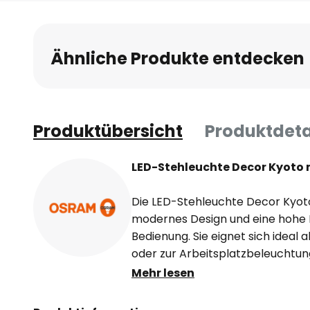
Ähnliche Produkte entdecken
Produktübersicht
Produktdeta
LED-Stehleuchte Decor Kyoto
Die LED-Stehleuchte Decor Kyoto
modernes Design und eine hohe 
Bedienung. Sie eignet sich ideal
oder zur Arbeitsplatzbeleuchtun
Aluminium und in zeitlosem Schwa
Mehr lesen
besonders gut in moderne Einricht
beeindruckenden Farbwiedergabe