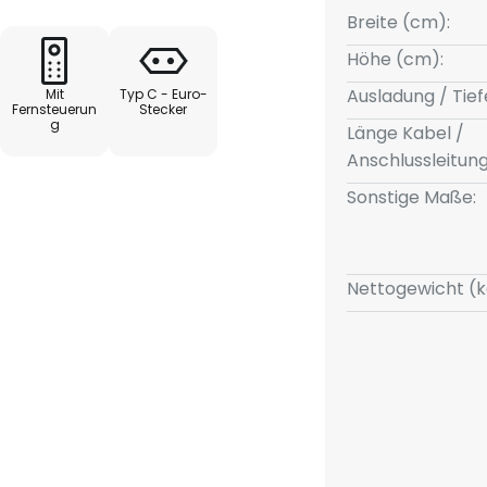
 und unverfälschte Farben, die
Breite (cm):
garantiert eine langlebige und
Höhe (cm):
it warmweißer Lichtfarbe.
Ausladung / Tief
Mit
Typ C - Euro-
Fernsteuerun
Stecker
g
ng und eine komfortable
Länge Kabel /
erumfang enthaltene
Anschlussleitun
t der die Beleuchtung der
Sonstige Maße:
erden kann.
Nettogewicht (k