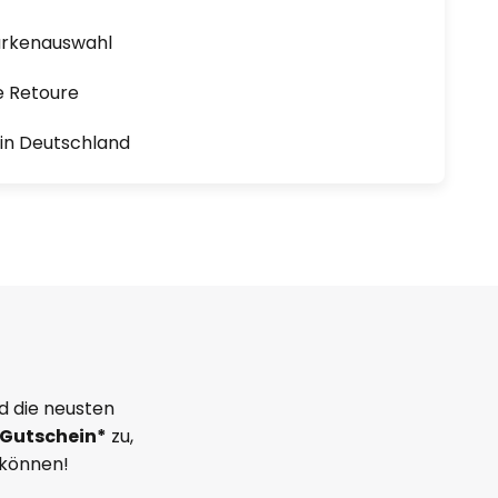
arkenauswahl
e Retoure
1 in Deutschland
d die neusten
Gutschein*
zu,
 können!