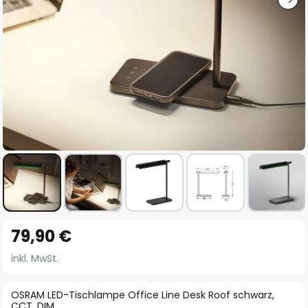
Zum
79,90 €
Anfang
der
inkl. MwSt.
Bildgalerie
springen
OSRAM LED-Tischlampe Office Line Desk Roof schwarz,
CCT, DIM