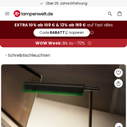
Über 25 Jahre Erfahrung
Zum
Inhalt
springen
he
EXTRA 10% ab 109 € & 13% ab 159 €
auf fast alles
Code:
RABATT
kopieren
WOW Week:
Bis zu -70%
Schreibtischleuchten
Zum
Ende
der
Bildgalerie
springen