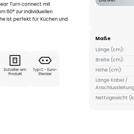
near Turn connect mit
m 60° zur individuellen
he ist perfekt für Küchen und
r Schränken und Regalen und
e Leuchte ist mit CCT-Funktion
Maße
r kann durch einzelnes
n eingestellt werden (warmweiß,
Länge (cm):
 Die Beleuchtung kann außerdem
Breite (cm):
ste (länger als 1 Sekunde)
Höhe (cm):
Schalter am
Typ C - Euro-
h das einfache Stecksystem
Produkt
Stecker
 miteinander verbinden, und zwar
Länge Kabel /
ür einen nahtlosen Anschluss
Anschlussleitun
ine größere Distanz zwischen
Nettogewicht (k
Anschluss- und
ang enthalten.