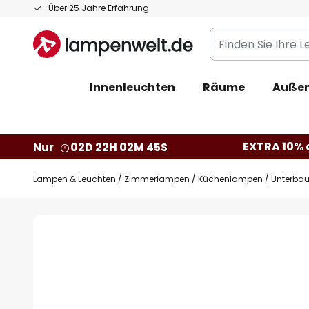
Zum
Über 25 Jahre Erfahrung
Inhalt
Finden
springen
Sie
Ihre
Innenleuchten
Räume
Außen
Leuchte...
EXTRA 10% a
Nur
02D 22H 02M 45S
Lampen & Leuchten
Zimmerlampen
Küchenlampen
Unterbau
Zum
Ende
der
Bildgalerie
springen