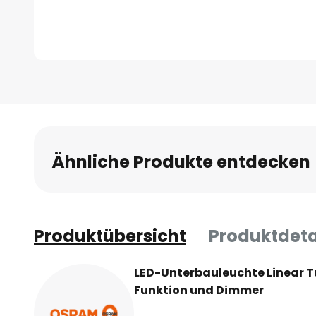
Zum
Anfang
der
Bildgalerie
springen
Ähnliche Produkte entdecken
Produktübersicht
Produktdeta
LED-Unterbauleuchte Linear T
Funktion und Dimmer