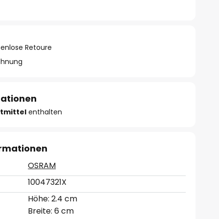
tenlose Retoure
chnung
mationen
tmittel
enthalten
ormationen
OSRAM
10047321X
Höhe: 2.4 cm
Breite: 6 cm