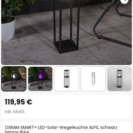
Zum
119,95 €
Anfang
der
inkl. MwSt.
Bildgalerie
springen
OSRAM SMART+ LED-Solar-Wegeleuchte ALPS, schwarz
Sensor IP44