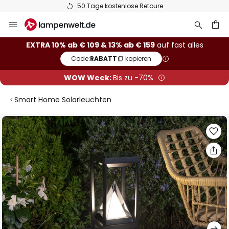
50 Tage kostenlose Retoure
Zum
Inhalt
springen
he
EXTRA 10% ab € 109 & 13% ab € 159
auf fast alles
Code:
RABATT
kopieren
WOW Week:
Bis zu -70%
Smart Home Solarleuchten
Zum
Ende
der
Bildgalerie
springen