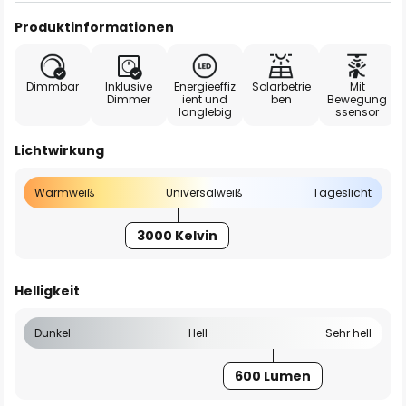
Produktinformationen
Dimmbar
Inklusive
Energieeffiz
Solarbetrie
Mit
Dimmer
ient und
ben
Bewegung
langlebig
ssensor
Lichtwirkung
Warmweiß
Universalweiß
Tageslicht
3000 Kelvin
Helligkeit
Dunkel
Hell
Sehr hell
600 Lumen