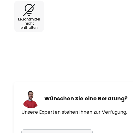
den Luftsauerstoff (O2) zu Ozon
nach und nach wieder zerfällt. 
Leuchtmittel
Plus die spezielle UV-C-Röhrenla
nicht
enthalten
gesaugte Luft bestrahlt, sodass s
gesundheitlich unbedenkliche Oz
Raumluft entsteht. Die geringe 
seiner stark oxidativen Wirkung d
Bakterien und Pilzen sowie Geru
Allergenen in der Raumluft deutli
geformte Gerät lässt sich nach 
Sideboards, Böden und Regalen pl
alle trockenen Innenräume, vo
Fitnessstudio, Frisör- und Kosme
Wünschen Sie eine Beratung?
Hotelküche oder Speisesaal.
Unsere Experten stehen Ihnen zur Verfügung.
- Beseitigung von Keimen, Bakter
Milbenallergenen, Pollen, Aeroso
Lösungmittelgerüchen, Haustier