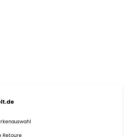
lt.de
arkenauswahl
e Retoure