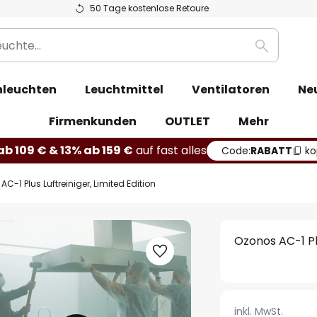
50 Tage kostenlose Retoure
Suche
leuchten
Leuchtmittel
Ventilatoren
Ne
Firmenkunden
OUTLET
Mehr
b 109 € & 13% ab 159 €
auf fast alles
Code:
RABATT
ko
C-1 Plus Luftreiniger, Limited Edition
Ozonos AC-1 Plu
inkl. MwSt.