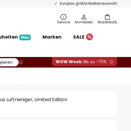
Europas größte Markenauswahl
Service
Anmelden
Warenkorb
uheiten
Marken
SALE
Neu
WOW Week:
Bis zu -70%
pieren
s Luftreiniger, Limited Edition