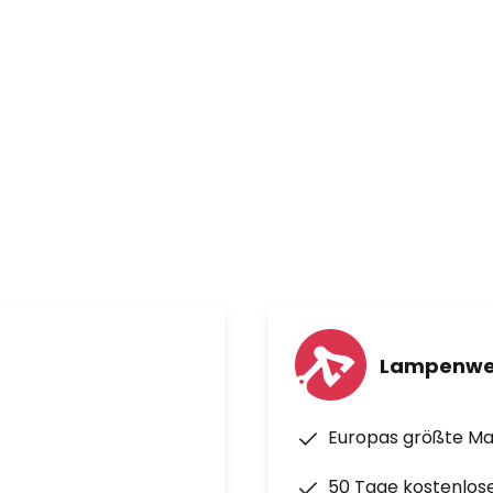
 (O3), welches anschließend
Dies übernimmt bei Ozonos AC-1
mpe, welche die ins Innere
chließlich eine gleichmäßige,
onkonzentration in der
Menge des Gases genügt, um mit
ie Konzentration von Viren,
chsstoffen, Aerosolen und
ch zu senken. Das zylindrisch
Belieben auf Fensterbänken,
atzieren und eignet sich für
m privaten Wohnzimmer bis zum
tiksalon, Wartezimmer,
Lampenwe
ien, Viren, Schimmelsporen,
Europas größte M
lfetten, Farb- und
50 Tage kostenlos
gerüchen, Küchen- und