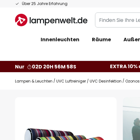
Zum
Über 25 Jahre Erfahrung
Inhalt
Finden
springen
Sie
Ihre
Innenleuchten
Räume
Außen
Leuchte...
EXTRA 10% a
Nur
02D 20H 56M 57S
Lampen & Leuchten
UVC Luftreiniger / UVC Desinfektion
Ozonos A
Zum
Ende
der
Bildgalerie
springen