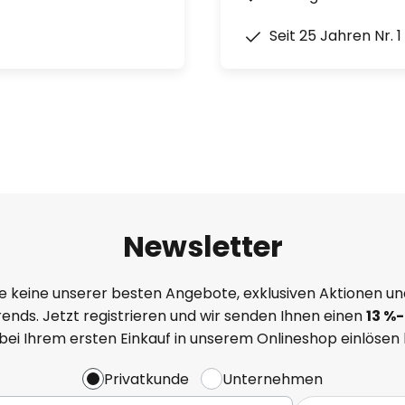
Seit 25 Jahren Nr. 
Betrieb des Geräts den
um auf 8 h zu beschränken.
t oder Fernbedienung (liegt
nen Innenbereich aufstellbar
Halterung liegt bei); optional
Newsletter
e keine unserer besten Angebote, exklusiven Aktionen un
ends. Jetzt registrieren und wir senden Ihnen einen
13
%
-
 m³
 bei Ihrem ersten Einkauf in unserem Onlineshop einlösen
Privatkunde
Unternehmen