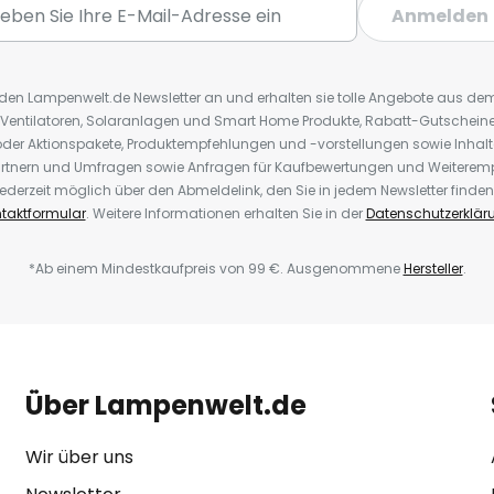
Anmelden
C 25 %
r den Lampenwelt.de Newsletter an und erhalten sie tolle Angebote aus d
 Ventilatoren, Solaranlagen und Smart Home Produkte, Rabatt-Gutscheine,
0 °C, rF 0 bis 95 %
der Aktionspakete, Produktempfehlungen und -vorstellungen sowie Inhal
rtnern und Umfragen sowie Anfragen für Kaufbewertungen und Weiteremp
ederzeit möglich über den Abmeldelink, den Sie in jedem Newsletter finden
taktformular
. Weitere Informationen erhalten Sie in der
Datenschutzerklär
ach ca. 8.000 h (siehe Zubehör)
*Ab einem Mindestkaufpreis von 99 €. Ausgenommene
Hersteller
.
ziert
Über Lampenwelt.de
Wir über uns