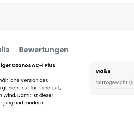
ils
Bewertungen
iniger Ozonos AC-1 Plus
Maße
hältliche Version des
Nettogewicht (k
gt nicht nur für reine Luft,
 Wind. Damit ist dieser
ür jung und modern
haltsräume.
f einem natürlichen Vorgang:
tmosphäre der Erde und wandelt