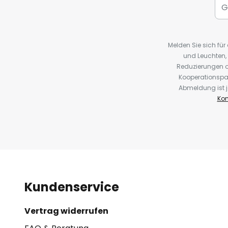
- Beschichtung Leuchtmittel: UV
- Ozonkonzentration: 0,115 ppm
Melden Sie sich fü
und Leuchten,
- Umgebung im Betrieb: ta 0 bis 3
Reduzierungen o
Kooperationspa
- mit Betriebsstunden-Zähler
Abmeldung ist j
Kon
- Austausch des Leuchtmittels n
- TÜV- und Quality Austria-zertifi
- Made in Austria
Kundenservice
Vertrag widerrufen