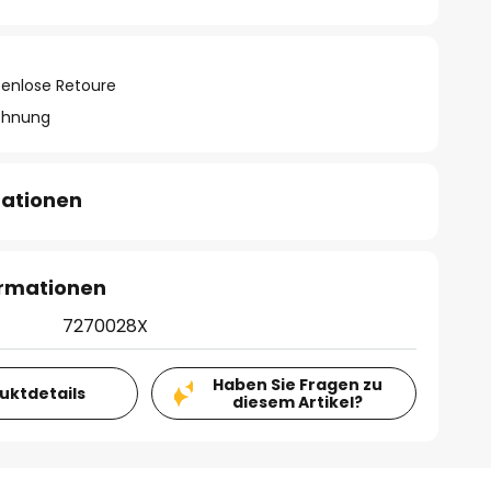
tenlose Retoure
chnung
mationen
ormationen
7270028X
Haben Sie Fragen zu
duktdetails
diesem Artikel?