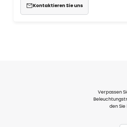
Kontaktieren Sie uns
Zigarettengerüchen
- Es wird empfohlen, bei Dauer-
durchgängigen Aufenthalt im Ra
- Bedienung über Taster am Gerä
bei)
- an beliebigen Orten im trocke
oder an der Wand zu befestigen (
Stativ erhältlich (siehe Zubehör)
- Gewicht: 2,7 kg
Verpassen Si
Beleuchtungstr
- Luftdurchsatz stündlich: ca. 55
den Sie
- Lautstärke: 37 dB