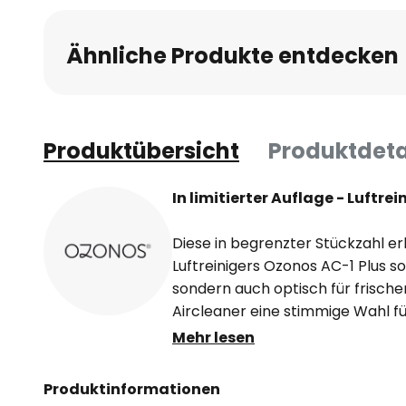
Ähnliche Produkte entdecken
Produktübersicht
Produktdeta
In limitierter Auflage - Luftre
Diese in begrenzter Stückzahl er
Luftreinigers Ozonos AC-1 Plus sor
sondern auch optisch für frischen
Aircleaner eine stimmige Wahl f
eingerichtete Wohn- und Aufent
Mehr lesen
Der Wirkmechanismus basiert au
Produktinformationen
Das Sonnenlicht trifft auf die A