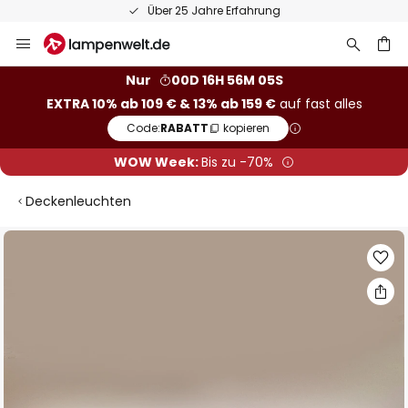
50 Tage kostenlose Retoure
Zum
Inhalt
springen
he
Nur
00D 16H 56M 04S
EXTRA 10% ab 109 € & 13% ab 159 €
auf fast alles
Code:
RABATT
kopieren
WOW Week:
Bis zu -70%
Deckenleuchten
Zum
Ende
der
Bildgalerie
springen