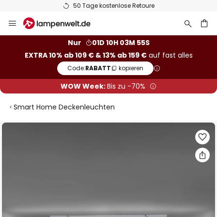
50 Tage kostenlose Retoure
Zum
Inhalt
springen
he
Nur
01D 10H 03M 55S
EXTRA 10% ab 109 € & 13% ab 159 €
auf fast alles
Code:
RABATT
kopieren
WOW Week:
Bis zu -70%
Smart Home Deckenleuchten
Zum
Ende
der
Bildgalerie
springen