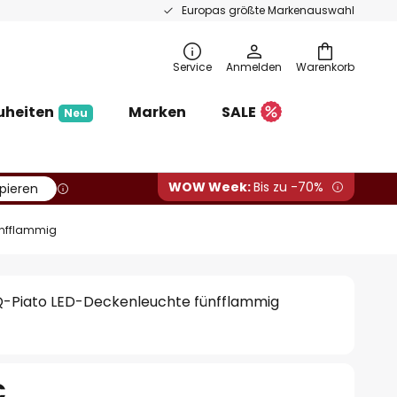
Europas größte Markenauswahl
Service
Anmelden
Warenkorb
uheiten
Marken
SALE
Neu
WOW Week:
Bis zu -70%
pieren
ünfflammig
Q-Piato LED-Deckenleuchte fünfflammig
€