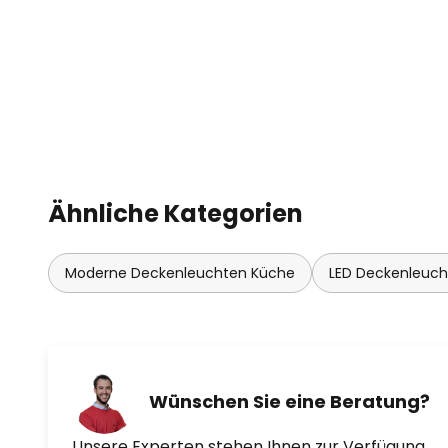
- als Deckenleuchte oder Wand
- dimmbar
- Farbtemperatur des Lichts ein
universalweiß
- vorkonfigurierte Szenen
Ähnliche Kategorien
- Memory-Funktion
Moderne Deckenleuchten Küche
LED Deckenleuc
- Schalten von bis zu 20 einzel
Leuchtmitteln zu max. 3 Gruppen
Fernbedienung (liegt bei)
- ZigBee-fähig
Wünschen Sie eine Beratung?
- Sprachsteuerung über Geräte 
Unsere Experten stehen Ihnen zur Verfügung.