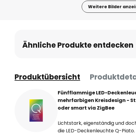
Weitere Bilder anze
Zum
Anfang
der
Bildgalerie
Ähnliche Produkte entdecken
springen
Produktübersicht
Produktdeta
Fünfflammige LED-Deckenleuc
mehrfarbigen Kreisdesign - S
oder smart via ZigBee
Lichtstark, eigenständig und doc
die LED-Deckenleuchte Q-Piato. 