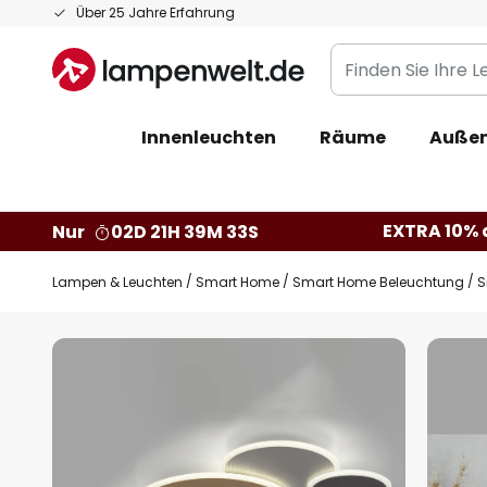
Zum
Über 25 Jahre Erfahrung
Inhalt
Finden
springen
Sie
Ihre
Innenleuchten
Räume
Außen
Leuchte...
EXTRA 10% a
Nur
02D 21H 39M 32S
Lampen & Leuchten
Smart Home
Smart Home Beleuchtung
S
Zum
Ende
der
Bildgalerie
springen