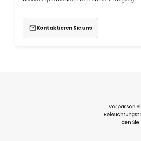
(z.B. Echo 4. Gen., Echo Studio, E
möglich
- bei Einbindung in ein ZigBee-
Kontaktieren Sie uns
auch bequem über App oder Spr
Hinweis: Zur Anbindung in ein 
Steuerung wird eine Bridge benötig
Lieferumfangs
Verpassen Si
Beleuchtungstr
den Sie