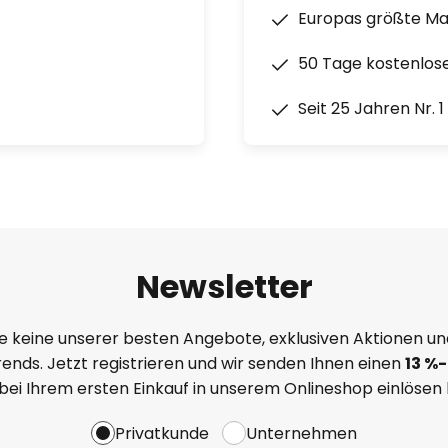
cho Show 10 3. Gen) direkt
Europas größte M
50 Tage kostenlos
basiertes Smart Home System
Seit 25 Jahren Nr. 
achbefehl steuerbar
Smart-Home-System oder App-
t; diese ist nicht Teil des
Newsletter
e keine unserer besten Angebote, exklusiven Aktionen un
ends. Jetzt registrieren und wir senden Ihnen einen
13
%
-
 bei Ihrem ersten Einkauf in unserem Onlineshop einlösen
Privatkunde
Unternehmen