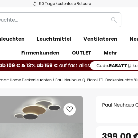
50 Tage kostenlose Retoure
Suche
leuchten
Leuchtmittel
Ventilatoren
Ne
Firmenkunden
OUTLET
Mehr
b 109 € & 13% ab 159 €
auf fast alles
Code:
RABATT
ko
mart Home Deckenleuchten
Paul Neuhaus Q-Piato LED-Deckenleuchte f
Paul Neuhaus 
399,00 