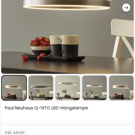
Zum
Paul Neuhaus Q-VITO LED-Hängelampe
Anfang
der
Bildgalerie
inkl. MwSt.