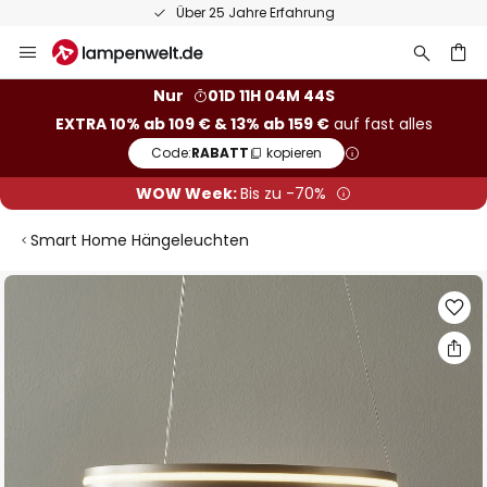
Über 25 Jahre Erfahrung
Zum
Inhalt
springen
he
Nur
01D 11H 04M 43S
EXTRA 10% ab 109 € & 13% ab 159 €
auf fast alles
Code:
RABATT
kopieren
WOW Week:
Bis zu -70%
Smart Home Hängeleuchten
Zum
Ende
der
Bildgalerie
springen