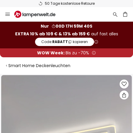
50 Tage kostenlose Retoure
Zum
Inhalt
springen
he
Nur
00D 17H 59M 40S
EXTRA 10% ab 109 € & 13% ab 159 €
auf fast alles
Code:
RABATT
kopieren
WOW Week:
Bis zu -70%
Smart Home Deckenleuchten
Zum
Ende
der
Bildgalerie
springen