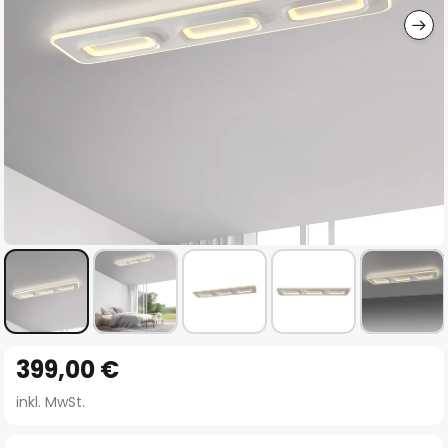
Zum
399,00 €
Anfang
der
inkl. MwSt.
Bildgalerie