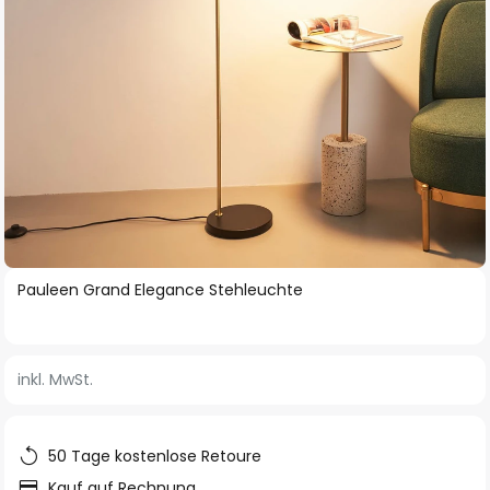
Zum
Pauleen Grand Elegance Stehleuchte
Anfang
der
Bildgalerie
inkl. MwSt.
springen
50 Tage kostenlose Retoure
Kauf auf Rechnung