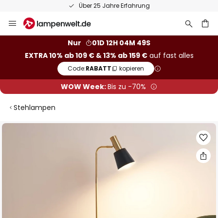
Über 25 Jahre Erfahrung
Zum
Inhalt
springen
he
Nur
01D 12H 04M 48S
EXTRA 10% ab 109 € & 13% ab 159 €
auf fast alles
Code:
RABATT
kopieren
WOW Week:
Bis zu -70%
Stehlampen
Zum
Ende
der
Bildgalerie
springen