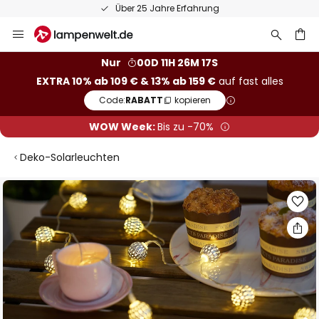
Über 25 Jahre Erfahrung
Zum
Inhalt
springen
he
Nur
00D 11H 26M 16S
EXTRA 10% ab 109 € & 13% ab 159 €
auf fast alles
Code:
RABATT
kopieren
WOW Week:
Bis zu -70%
Deko-Solarleuchten
Zum
Ende
der
Bildgalerie
springen