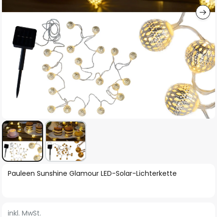
Zum
Pauleen Sunshine Glamour LED-Solar-Lichterkette
Anfang
der
Bildgalerie
inkl. MwSt.